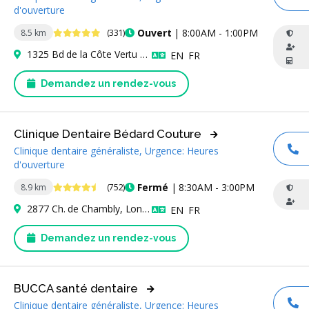
AP
d'ouverture
4.9 étoiles
Ouvert
| 8:00AM - 1:00PM
8.5 km
(331)
1325 Bd de la Côte Vertu Bureau 200, Saint-Laurent, QC H4L 1Z1, Canada
Anglais
Français
EN
FR
Demandez un rendez-vous
Clinique Dentaire Bédard Couture
Clinique dentaire généraliste, Urgence: Heures
AP
d'ouverture
4.6 étoiles
Fermé
| 8:30AM - 3:00PM
8.9 km
(752)
2877 Ch. de Chambly, Longueuil, QC J4L 1M8, Canada
Anglais
Français
EN
FR
Demandez un rendez-vous
BUCCA santé dentaire
Clinique dentaire généraliste, Urgence: Heures