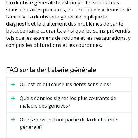
Hygiène buccale et nettoyage dentaire
Implants dentaires
Un dentiste généraliste est un professionnel des
soins dentaires primaires, encore appelé « dentiste de
Fournisseurs d'Invisalign
famille ». La dentisterie générale implique le
diagnostic et le traitement des problèmes de santé
Services orthodontiques et orthodontistes
buccodentaire courants, ainsi que les soins préventifs
RCSD (Régime canadien de soins dentaires)
tels que les examens de routine et les restaurations, y
compris les obturations et les couronnes.
Sédation dentaire
Services dentaires d'urgence
Facturation Directe
Moins
FAQ sur la dentisterie générale
Qu'est-ce qui cause les dents sensibles?
Quels sont les signes les plus courants de
maladie des gencives?
Quels services font partie de la dentisterie
générale?