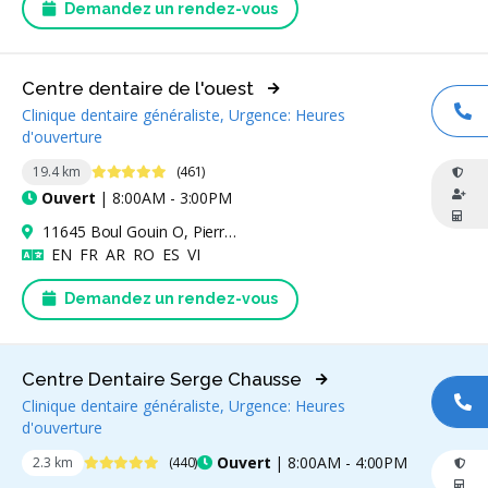
Demandez un rendez-vous
Centre dentaire de l'ouest
Clinique dentaire généraliste, Urgence: Heures
AP
d'ouverture
4.8 étoiles
19.4 km
(461)
Ouvert
| 8:00AM - 3:00PM
11645 Boul Gouin O, Pierrefonds, QC H8Y 1Y4, Canada
Anglais
Français
Arabe
Roumain
Espagnol
Vietnamien
EN
FR
AR
RO
ES
VI
Demandez un rendez-vous
Centre Dentaire Serge Chausse
Clinique dentaire généraliste, Urgence: Heures
AP
d'ouverture
4.9 étoiles
Ouvert
| 8:00AM - 4:00PM
2.3 km
(440)