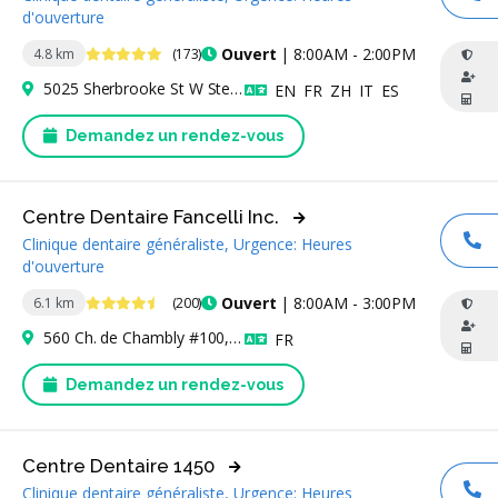
AP
d'ouverture
4.8 étoiles
Ouvert
| 8:00AM - 2:00PM
4.8 km
(173)
5025 Sherbrooke St W Ste 525, Westmount, QC H4A 1S9, Canada
Anglais
Français
Chinois
Italien
Espagnol
EN
FR
ZH
IT
ES
Demandez un rendez-vous
Centre Dentaire Fancelli Inc.
Clinique dentaire généraliste, Urgence: Heures
AP
d'ouverture
4.6 étoiles
Ouvert
| 8:00AM - 3:00PM
6.1 km
(200)
560 Ch. de Chambly #100, Longueuil, QC J4H 3L8, Canada
Français
FR
Demandez un rendez-vous
Centre Dentaire 1450
Clinique dentaire généraliste, Urgence: Heures