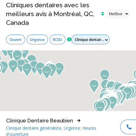
Cliniques dentaires avec les
meilleurs avis à Montréal, QC,
Canada
Tous les services
Ouvert
Urgence
RCSD
Clinique Dentaire Beaubien
Clinique dentaire généraliste, Urgence: Heures
AP
d'ouverture