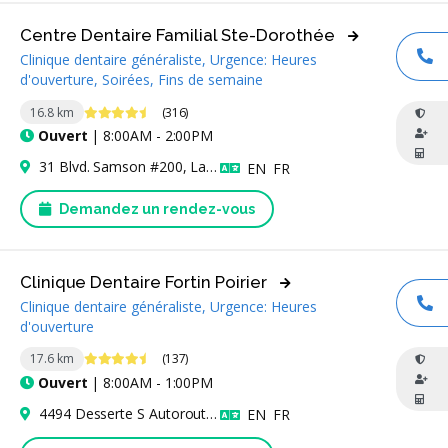
Centre Dentaire Familial Ste-Dorothée
Clinique dentaire généraliste, Urgence: Heures
AP
d'ouverture, Soirées, Fins de semaine
4.7 étoiles
16.8 km
(316)
Ouvert
| 8:00AM - 2:00PM
31 Blvd. Samson #200, Laval, QC H7X 3S5, Canada
Anglais
Français
EN
FR
Demandez un rendez-vous
Clinique Dentaire Fortin Poirier
Clinique dentaire généraliste, Urgence: Heures
AP
d'ouverture
4.6 étoiles
17.6 km
(137)
Ouvert
| 8:00AM - 1:00PM
4494 Desserte S Autoroute 440 Suite 250, Laval, QC H7T 2P7, Canada
Anglais
Français
EN
FR