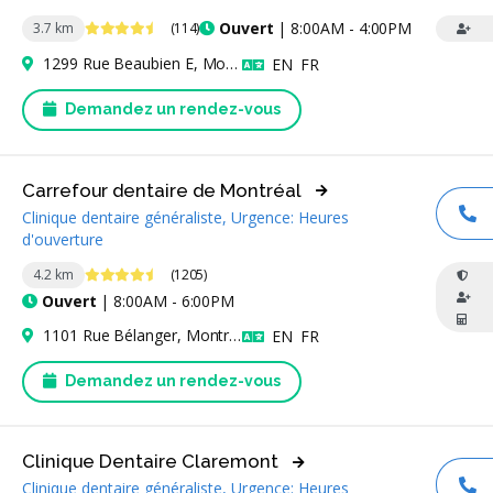
4.6 étoiles
Ouvert
| 8:00AM - 4:00PM
3.7 km
(114)
1299 Rue Beaubien E, Montréal, QC H2S 1V1, Canada
Anglais
Français
EN
FR
Demandez un rendez-vous
Carrefour dentaire de Montréal
Clinique dentaire généraliste, Urgence: Heures
AP
d'ouverture
4.5 étoiles
4.2 km
(1205)
Ouvert
| 8:00AM - 6:00PM
1101 Rue Bélanger, Montréal, QC H2S 1H6, Canada
Anglais
Français
EN
FR
Demandez un rendez-vous
Clinique Dentaire Claremont
Clinique dentaire généraliste, Urgence: Heures