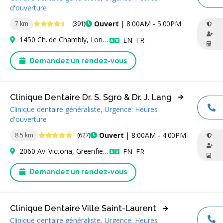
AP
d'ouverture
4.7 étoiles
Ouvert
| 8:00AM - 5:00PM
7 km
(391)
1450 Ch. de Chambly, Longueuil, QC J4J 3X3, Canada
Anglais
Français
EN
FR
Demandez un rendez-vous
Clinique Dentaire Dr. S. Sgro & Dr. J. Lang
Clinique dentaire généraliste, Urgence: Heures
AP
d'ouverture
4.8 étoiles
Ouvert
| 8:00AM - 4:00PM
8.5 km
(627)
2060 Av. Victoria, Greenfield Park, QC J4V 1M8, Canada
Anglais
Français
EN
FR
Demandez un rendez-vous
Clinique Dentaire Ville Saint-Laurent
Clinique dentaire généraliste, Urgence: Heures