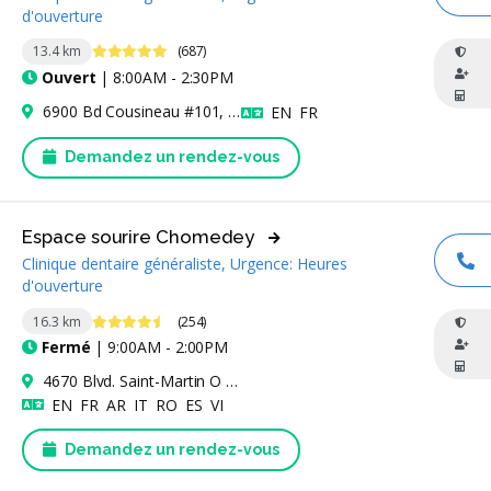
AP
d'ouverture
4.9 étoiles
13.4 km
(687)
Ouvert
| 8:00AM - 2:30PM
6900 Bd Cousineau #101, Longueuil, QC J3Y 9A3, Canada
Anglais
Français
EN
FR
Demandez un rendez-vous
Espace sourire Chomedey
Clinique dentaire généraliste, Urgence: Heures
AP
d'ouverture
4.6 étoiles
16.3 km
(254)
Fermé
| 9:00AM - 2:00PM
4670 Blvd. Saint-Martin O Suite 202, Laval, QC H7T 2Y2, Canada
Anglais
Français
Arabe
Italien
Roumain
Espagnol
Vietnamien
EN
FR
AR
IT
RO
ES
VI
Demandez un rendez-vous