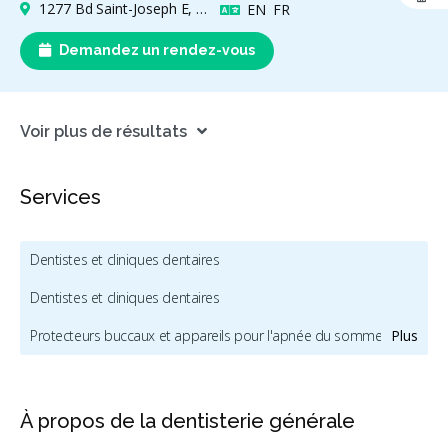
1277 Bd Saint-Joseph E, Montréal, QC H2J 1L9, Canada
Anglais
Français
EN
FR
Demandez un rendez-vous
Voir plus de résultats
Services
Dentistes et cliniques dentaires
Dentistes et cliniques dentaires
Protecteurs buccaux et appareils pour l'apnée du sommeil
Plus
Chirurgie buccale et maxillofaciale
Dentisterie esthétique
Dentistes pour enfants et dentistes pédiatriques
À propos de la dentisterie générale