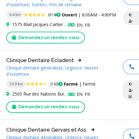
AP
d'ouverture, Soirées, Fins de semaine
4.9 étoiles
Ouvert
| 8:00AM - 4:00PM
9.4 km
(614)
1575 Blvd Jacques-Cartier E Bureau 201, Longueuil, QC J4M 2B5, Canada
Anglais
Français
EN
FR
Demandez un rendez-vous
Clinique Dentaire Écladent
Clinique dentaire généraliste, Urgence: Heures
AP
d'ouverture
4.6 étoiles
Fermé
| Fermé
10.9 km
(142)
2505 Rue des Nations Bur 201, Saint-Laurent, QC H4R 3C8, Canada
Anglais
Français
EN
FR
Demandez un rendez-vous
Clinique Dentaire Gervais et Ass.
Clinique dentaire généraliste, Urgence: Heures