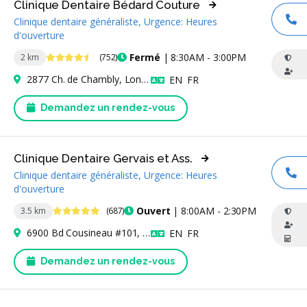
Clinique Dentaire Bédard Couture
Clinique dentaire généraliste, Urgence: Heures
AP
d'ouverture
4.6 étoiles
Fermé
| 8:30AM - 3:00PM
2 km
(752)
2877 Ch. de Chambly, Longueuil, QC J4L 1M8, Canada
Anglais
Français
EN
FR
Demandez un rendez-vous
Clinique Dentaire Gervais et Ass.
Clinique dentaire généraliste, Urgence: Heures
AP
d'ouverture
4.9 étoiles
Ouvert
| 8:00AM - 2:30PM
3.5 km
(687)
6900 Bd Cousineau #101, Longueuil, QC J3Y 9A3, Canada
Anglais
Français
EN
FR
Demandez un rendez-vous