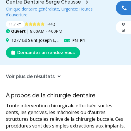
Centre Dentaire Serge Chausse
Clinique dentaire généraliste, Urgence: Heures
AP
d'ouverture
4.9 étoiles
11.7 km
(440)
Ouvert
| 8:00AM - 4:00PM
1277 Bd Saint-Joseph E, Montréal, QC H2J 1L9, Canada
Anglais
Français
EN
FR
Demandez un rendez-vous
Voir plus de résultats
À propos de la chirurgie dentaire
Toute intervention chirurgicale effectuée sur les
dents, les gencives, les mâchoires ou d'autres
structures buccales relève de la chirurgie buccale. Ces
procédures vont des simples extractions aux implants,