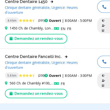
Centre Dentaire 1450
Clinique dentaire généraliste, Urgence: Heures
AP
d'ouverture
4.7 étoiles
Ouvert
| 8:00AM - 5:00PM
4.4 km
(391)
1450 Ch. de Chambly, Longueuil, QC J4J 3X3, Canada
Anglais
Français
EN
FR
Demandez un rendez-vous
Centre Dentaire Fancelli Inc.
Clinique dentaire généraliste, Urgence: Heures
AP
d'ouverture
4.6 étoiles
Ouvert
| 8:00AM - 3:00PM
5.8 km
(200)
560 Ch. de Chambly #100, Longueuil, QC J4H 3L8, Canada
Français
FR
Demandez un rendez-vous