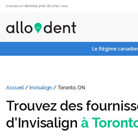
Le Régime canadien
Accueil
/
Invisalign
/
Toronto, ON
Trouvez des fournis
d'Invisalign
à Toront