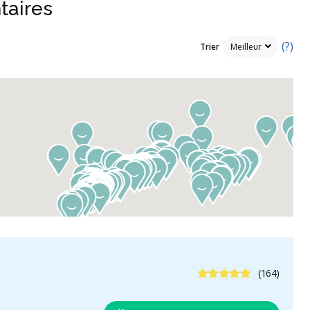
taires
(?)
Trier
5 étoiles
(164)