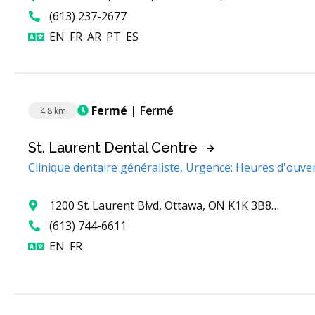
(613) 237-2677
Anglais
Français
Arabe
Portugais
Espagnol
EN
FR
AR
PT
ES
Fermé
| Fermé
4.8 km
St. Laurent Dental Centre
Clinique dentaire généraliste, Urgence: Heures d'ouve
1200 St. Laurent Blvd, Ottawa, ON K1K 3B8, Canada
(613) 744-6611
Anglais
Français
EN
FR