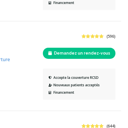
Financement
4.8 étoiles
(596)
Demandez un rendez-vous
rture
Accepte la couverture RCSD
Nouveaux patients acceptés
Financement
4.9 étoiles
(644)