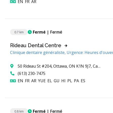
Anglais
Français
Arabe
EN
FR
AR
Fermé
| Fermé
0.7 km
Rideau Dental Centre
Clinique dentaire généraliste, Urgence: Heures d'ouve
50 Rideau St #204, Ottawa, ON K1N 9J7, Canada
(613) 230-7475
Anglais
Français
Arabe
Cantonais
Grec
Goudjarati
Hindi
Polonais
Pendjabi
Espagnol
EN
FR
AR
YUE
EL
GU
HI
PL
PA
ES
Fermé
| Fermé
0.8 km