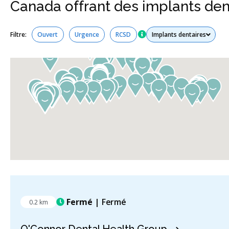
Canada offrant des implants den
Tous les services
Filtre:
Ouvert
Urgence
RCSD
Fermé
| Fermé
0.2 km