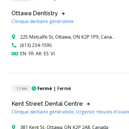
Ottawa Dentistry
Clinique dentaire généraliste
225 Metcalfe St, Ottawa, ON K2P 1P9, Canada
(613) 234-1595
Anglais
Français
Arabe
Espagnol
Vietnamien
EN
FR
AR
ES
VI
Fermé
| Fermé
1.1 km
Kent Street Dental Centre
Clinique dentaire généraliste, Urgence: Heures d'ouve
381 Kent St, Ottawa, ON K2P 2A8, Canada