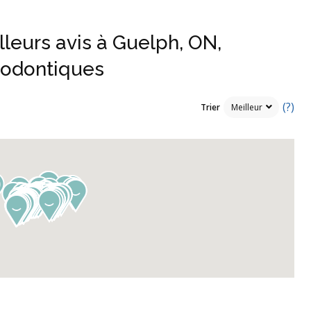
lleurs avis à Guelph, ON,
hodontiques
(?)
Trier