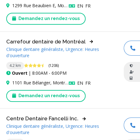
1299 Rue Beaubien E, Montréal, QC H2S 1V1, Canada
Anglais
Français
EN
FR
Demandez un rendez-vous
Carrefour dentaire de Montréal
Clinique dentaire généraliste, Urgence: Heures
AP
d'ouverture
4.5 étoiles
4.2 km
(1206)
Ouvert
| 8:00AM - 6:00PM
1101 Rue Bélanger, Montréal, QC H2S 1H6, Canada
Anglais
Français
EN
FR
Demandez un rendez-vous
Centre Dentaire Fancelli Inc.
Clinique dentaire généraliste, Urgence: Heures
AP
d'ouverture