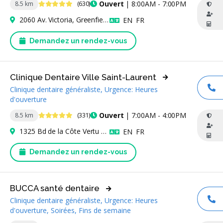
4.8 étoiles
Ouvert
| 8:00AM - 7:00PM
8.5 km
(630)
2060 Av. Victoria, Greenfield Park, QC J4V 1M8, Canada
Anglais
Français
EN
FR
Demandez un rendez-vous
Clinique Dentaire Ville Saint-Laurent
Clinique dentaire généraliste, Urgence: Heures
AP
d'ouverture
4.9 étoiles
Ouvert
| 7:00AM - 4:00PM
8.5 km
(331)
1325 Bd de la Côte Vertu Bureau 200, Saint-Laurent, QC H4L 1Z1, Canada
Anglais
Français
EN
FR
Demandez un rendez-vous
BUCCA santé dentaire
Clinique dentaire généraliste, Urgence: Heures
AP
d'ouverture, Soirées, Fins de semaine