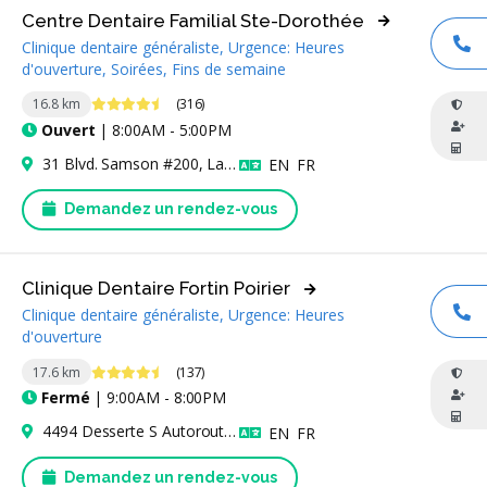
Centre Dentaire Familial Ste-Dorothée
Clinique dentaire généraliste, Urgence: Heures
AP
d'ouverture, Soirées, Fins de semaine
4.7 étoiles
16.8 km
(316)
Ouvert
| 8:00AM - 5:00PM
31 Blvd. Samson #200, Laval, QC H7X 3S5, Canada
Anglais
Français
EN
FR
Demandez un rendez-vous
Clinique Dentaire Fortin Poirier
Clinique dentaire généraliste, Urgence: Heures
AP
d'ouverture
4.6 étoiles
17.6 km
(137)
Fermé
| 9:00AM - 8:00PM
4494 Desserte S Autoroute 440 Suite 250, Laval, QC H7T 2P7, Canada
Anglais
Français
EN
FR
Demandez un rendez-vous