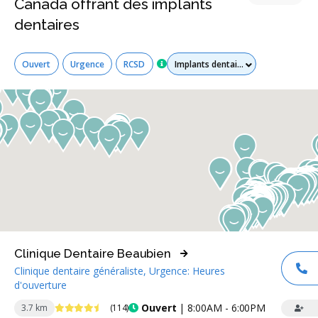
Canada offrant des implants
dentaires
Tous les services
Ouvert
Urgence
RCSD
Clinique Dentaire Beaubien
Clinique dentaire généraliste, Urgence: Heures
AP
d'ouverture
4.6 étoiles
Ouvert
| 8:00AM - 6:00PM
3.7 km
(114)