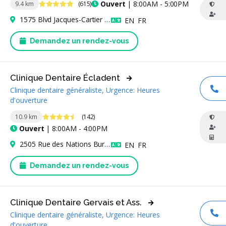
4.9 étoiles
Ouvert
| 8:00AM - 5:00PM
9.4 km
(615)
1575 Blvd Jacques-Cartier E Bureau 201, Longueuil, QC J4M 2B5, Canada
Anglais
Français
EN
FR
Demandez un rendez-vous
Clinique Dentaire Écladent
Clinique dentaire généraliste, Urgence: Heures
AP
d'ouverture
4.6 étoiles
10.9 km
(142)
Ouvert
| 8:00AM - 4:00PM
2505 Rue des Nations Bur 201, Saint-Laurent, QC H4R 3C8, Canada
Anglais
Français
EN
FR
Demandez un rendez-vous
Clinique Dentaire Gervais et Ass.
Clinique dentaire généraliste, Urgence: Heures
AP
d'ouverture