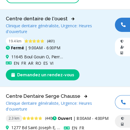
Centre dentaire de l'ouest
Clinique dentaire généraliste, Urgence: Heures
AP
d'ouverture
4.8 étoiles
19.4 km
(461)
Fermé
| 9:00AM - 6:00PM
11645 Boul Gouin O, Pierrefonds, QC H8Y 1Y4, Canada
Anglais
Français
Arabe
Roumain
Espagnol
Vietnamien
EN
FR
AR
RO
ES
VI
Demandez un rendez-vous
Centre Dentaire Serge Chausse
Clinique dentaire généraliste, Urgence: Heures
AP
d'ouverture
4.9 étoiles
Ouvert
| 8:00AM - 4:00PM
2.3 km
(440)
1277 Bd Saint-Joseph E, Montréal, QC H2J 1L9, Canada
Anglais
Français
EN
FR