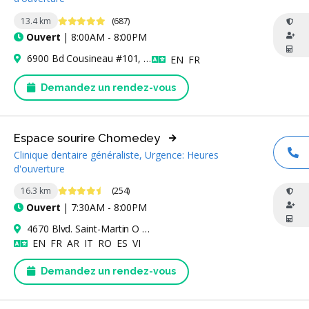
4.9 étoiles
13.4 km
(687)
Ouvert
| 8:00AM - 8:00PM
6900 Bd Cousineau #101, Longueuil, QC J3Y 9A3, Canada
Anglais
Français
EN
FR
Demandez un rendez-vous
Espace sourire Chomedey
Clinique dentaire généraliste, Urgence: Heures
AP
d'ouverture
4.6 étoiles
16.3 km
(254)
Ouvert
| 7:30AM - 8:00PM
4670 Blvd. Saint-Martin O Suite 202, Laval, QC H7T 2Y2, Canada
Anglais
Français
Arabe
Italien
Roumain
Espagnol
Vietnamien
EN
FR
AR
IT
RO
ES
VI
Demandez un rendez-vous