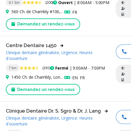
4.6 étoiles
Ouvert
| 8:00AM - 5:00PM
6.1 km
(200)
560 Ch. de Chambly #100, Longueuil, QC J4H 3L8, Canada
Français
FR
Demandez un rendez-vous
Centre Dentaire 1450
Clinique dentaire généraliste, Urgence: Heures
AP
d'ouverture
4.7 étoiles
Fermé
| 9:00AM - 7:00PM
7 km
(391)
1450 Ch. de Chambly, Longueuil, QC J4J 3X3, Canada
Anglais
Français
EN
FR
Demandez un rendez-vous
Clinique Dentaire Dr. S. Sgro & Dr. J. Lang
Clinique dentaire généraliste, Urgence: Heures
AP
d'ouverture