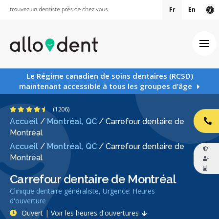
Fr
En
Ve
Ouv
Le Régime canadien de soins dentaires (RCSD)
maintenant accessible à tous les groupes d’âge
4.5 étoiles
(1206)
Accueil
/
Montréal, QC
/
Carrefour dentaire de
AP
Montréal
Accueil
/
Montréal, QC
/
Carrefour dentaire de
Montréal
Carrefour dentaire de Montréal
Clinique dentaire généraliste, Urgence: Heures
d'ouverture
Ouvert | Voir les heures d'ouvertures