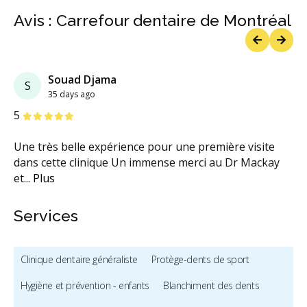
Avis : Carrefour dentaire de Montréal
Previous
Next
Souad Djama
S
35 days ago
étoiles
étoiles
étoiles
étoiles
étoiles
5
Une très belle expérience pour une première visite
dans cette clinique Un immense merci au Dr Mackay
et
...
Plus
Services
Clinique dentaire généraliste
Protège-dents de sport
Hygiène et prévention - enfants
Blanchiment des dents