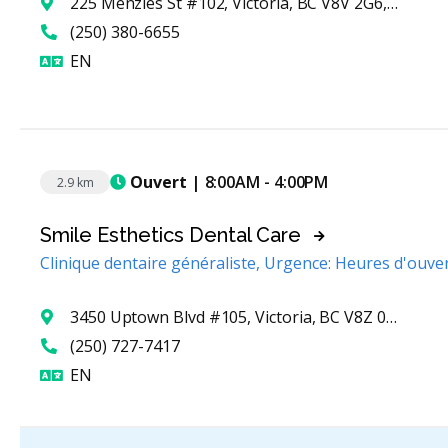
225 Menzies St #102, Victoria, BC V8V 2G6, Canada
(250) 380-6655
Anglais
EN
Ouvert
| 8:00AM - 4:00PM
2.9 km
Smile Esthetics Dental Care
Clinique dentaire généraliste, Urgence: Heures d'ouve
3450 Uptown Blvd #105, Victoria, BC V8Z 0B9, Canada
(250) 727-7417
Anglais
EN