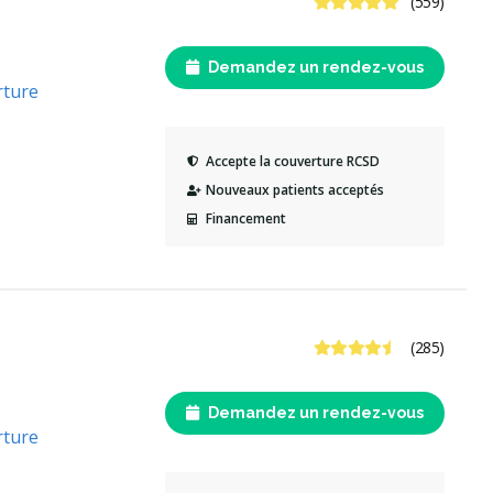
4.8 étoiles
(559)
Demandez un rendez-vous
rture
Accepte la couverture RCSD
Nouveaux patients acceptés
Financement
4.7 étoiles
(285)
Demandez un rendez-vous
rture