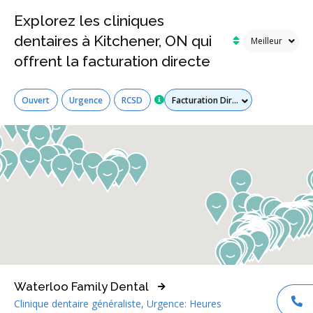
Explorez les cliniques
dentaires à Kitchener, ON qui
offrent la facturation directe
Tous les services
Ouvert
Urgence
RCSD
Waterloo Family Dental
Clinique dentaire généraliste, Urgence: Heures
AP