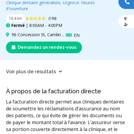
Clinique dentaire généraliste, Urgence: Heures
AP
d'ouverture
4.9 étoiles
18.4 km
(196)
Fermé
| 8:00AM - 4:00PM
96 Concession St, Cambridge, ON N1R 2H3, Canada
Anglais
EN
Demandez un rendez-vous
Voir plus de résultats
À propos de la facturation directe
La facturation directe permet aux cliniques dentaires
de soumettre les réclamations d’assurance au nom
des patients, ce qui évite de gérer les documents ou
de payer le montant total à l’avance. L’assureur verse
sa portion couverte directement à la clinique, et le