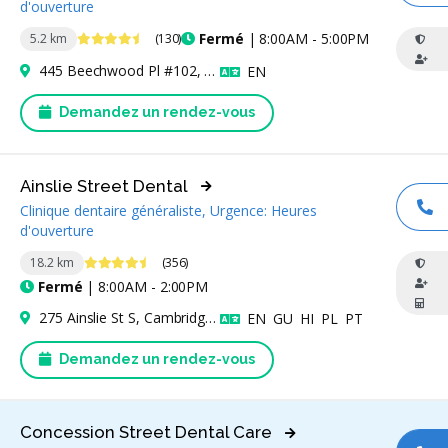
d'ouverture
4.7 étoiles
Fermé
| 8:00AM - 5:00PM
5.2 km
(130)
445 Beechwood Pl #102, Waterloo, ON N2T 1Z2, Canada
Anglais
EN
Demandez un rendez-vous
Ainslie Street Dental
Clinique dentaire généraliste, Urgence: Heures
AP
d'ouverture
4.6 étoiles
18.2 km
(356)
Fermé
| 8:00AM - 2:00PM
275 Ainslie St S, Cambridge, ON N1R 3L3, Canada
Anglais
Goudjarati
Hindi
Polonais
Portugais
EN
GU
HI
PL
PT
Demandez un rendez-vous
Concession Street Dental Care