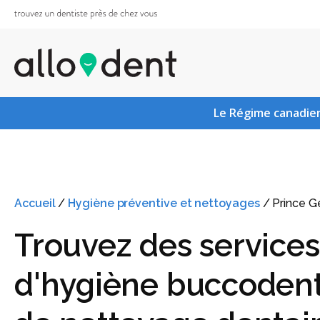
Le Régime canadien
Accueil
/
Hygiène préventive et nettoyages
/
Prince G
Trouvez des services
d'hygiène buccodent