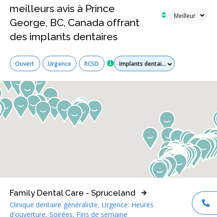
meilleurs avis à Prince
George, BC, Canada offrant
des implants dentaires
Tous les services
Ouvert
Urgence
RCSD
Family Dental Care - Spruceland
Clinique dentaire généraliste, Urgence: Heures
AP
d'ouverture, Soirées, Fins de semaine