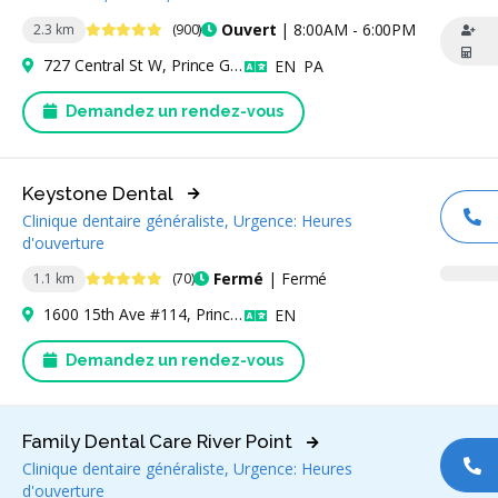
4.9 étoiles
Ouvert
| 8:00AM - 6:00PM
2.3 km
(900)
727 Central St W, Prince George, BC V2M 3C6, Canada
Anglais
Pendjabi
EN
PA
Demandez un rendez-vous
Keystone Dental
Clinique dentaire généraliste, Urgence: Heures
AP
d'ouverture
4.9 étoiles
Fermé
| Fermé
1.1 km
(70)
1600 15th Ave #114, Prince George, BC V2L 3X3, Canada
Anglais
EN
Demandez un rendez-vous
Family Dental Care River Point
Clinique dentaire généraliste, Urgence: Heures
AP
d'ouverture