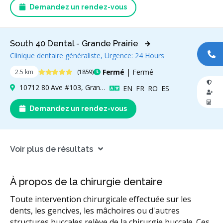
Demandez un rendez-vous
South 40 Dental - Grande Prairie
Clinique dentaire généraliste, Urgence: 24 Hours
AP
4.9 étoiles
Fermé
| Fermé
2.5 km
(1859)
10712 80 Ave #103, Grande Prairie, AB T8W 0G9, Canada
Anglais
Français
Roumain
Espagnol
EN
FR
RO
ES
Demandez un rendez-vous
Voir plus de résultats
À propos de la chirurgie dentaire
Toute intervention chirurgicale effectuée sur les
dents, les gencives, les mâchoires ou d'autres
structures buccales relève de la chirurgie buccale. Ces