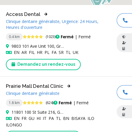
Access Dental
Clinique dentaire généraliste, Urgence: 24 Hours,
AP
Heures d'ouverture
4.9 étoiles
Fermé
| Fermé
0.4 km
(1023)
9803 101 Ave Unit 100, Grande Prairie, AB T8V 0X6, Canada
Anglais
Arabe
Filipino
Croate
Polonais
Persan
Serbe
Tagalog
Ukrainien
EN
AR
FIL
HR
PL
FA
SR
TL
UK
Demandez un rendez-vous
Prairie Mall Dental Clinic
Clinique dentaire généraliste
AP
4.8 étoiles
Fermé
| Fermé
1.8 km
(624)
11801 100 St Suite 216, Grande Prairie, AB T8V 3Y2, Canada
Anglais
Français
Goudjarati
Hindi
Italien
Pendjabi
Tagalog
Bengali
Bisaya
Ilocano
EN
FR
GU
HI
IT
PA
TL
BN
BISAYA
ILO
Ilongo
ILONGO