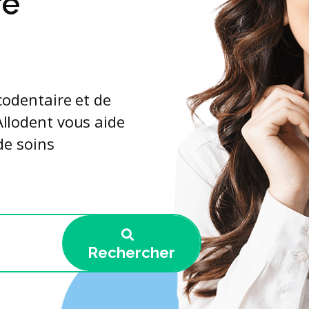
re
codentaire et de
llodent vous aide
de soins
Rechercher