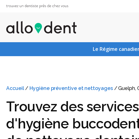
Le Régime canadien
Accueil
/
Hygiène préventive et nettoyages
/
Guelph,
Trouvez des services
d'hygiène buccodent