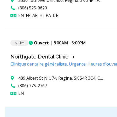
2550 15th Ave Unit 400, Regina, SK S4P 1A5, Canada
(306) 525-9620
Anglais
Français
Arabe
Hindi
Pendjabi
Ourdou
EN
FR
AR
HI
PA
UR
Ouvert
| 8:00AM - 5:00PM
6.9 km
Northgate Dental Clinic
Clinique dentaire généraliste, Urgence: Heures d'ouve
489 Albert St N U74, Regina, SK S4R 3C4, Canada
(306) 775-2767
Anglais
EN