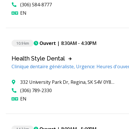
(306) 584-8777
Anglais
EN
Ouvert
| 8:30AM - 4:30PM
10.9 km
Health Style Dental
Clinique dentaire généraliste, Urgence: Heures d'ouve
332 University Park Dr, Regina, SK S4V 0Y8, Canada
(306) 789-2330
Anglais
EN
Ouvert
| 8:00AM - 5:00PM