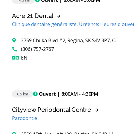
14.3 km
Acre 21 Dental
Clinique dentaire généraliste, Urgence: Heures d'ouve
3759 Chuka Blvd #2, Regina, SK S4V 3P7, Canada
(306) 757-2767
Anglais
EN
Ouvert
| 8:00AM - 4:30PM
6.5 km
Cityview Periodontal Centre
Parodontie