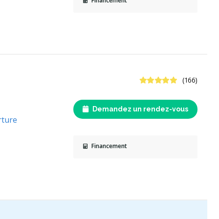
Financement
4.8 étoiles
(166)
Demandez un rendez-vous
rture
Financement