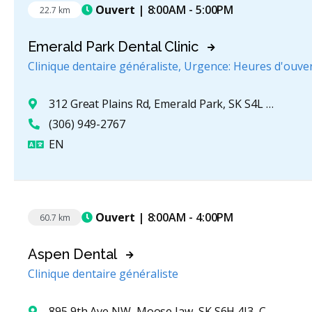
Ouvert
| 8:00AM - 5:00PM
22.7 km
Emerald Park Dental Clinic
Clinique dentaire généraliste, Urgence: Heures d'ouve
312 Great Plains Rd, Emerald Park, SK S4L 0B8, Canada
(306) 949-2767
Anglais
EN
Ouvert
| 8:00AM - 4:00PM
60.7 km
Aspen Dental
Clinique dentaire généraliste
895 9th Ave NW, Moose Jaw, SK S6H 4J3, Canada