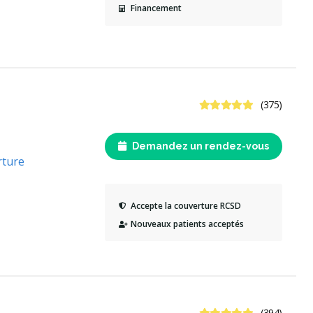
Financement
4.9 étoiles
(375)
Demandez un rendez-vous
rture
Accepte la couverture RCSD
Nouveaux patients acceptés
4.9 étoiles
(394)