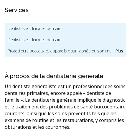
Services
Dentistes et cliniques dentaires
Dentistes et cliniques dentaires
Protecteurs buccaux et appareils pour l'apnée du sommeil
Plus
Chirurgie buccale et maxillofaciale
Dentisterie esthétique
Dentistes pour enfants et dentistes pédiatriques
À propos de la dentisterie générale
Hygiène buccale et nettoyage dentaire
Implants dentaires
Un dentiste généraliste est un professionnel des soins
dentaires primaires, encore appelé « dentiste de
Fournisseurs d'Invisalign
famille ». La dentisterie générale implique le diagnostic
et le traitement des problèmes de santé buccodentaire
Services orthodontiques et orthodontistes
courants, ainsi que les soins préventifs tels que les
RCSD (Régime canadien de soins dentaires)
Sédation dentaire
examens de routine et les restaurations, y compris les
obturations et les couronnes.
Services dentaires d'urgence
Facturation Directe
Moins