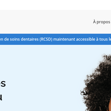
À propos
n de soins dentaires (RCSD) maintenant accessible à tous l
es
u