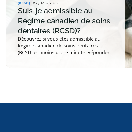
(RCSD)
May 14th, 2025
Suis-je admissible au
Régime canadien de soins
dentaires (RCSD)?
Découvrez si vous êtes admissible au
Régime canadien de soins dentaires
(RCSD) en moins d’une minute. Répondez
à quelques questions rapides pour vérifier
votre admissibilité en fonction de votre
lieu de résidence, de votre âge, de votre
revenu et de votre couverture
d’assurance.