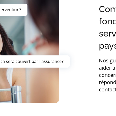
Com
ntervention?
fon
serv
pays
Nos gu
 ça sera couvert par l'assurance?
aider à
concer
répond
contact