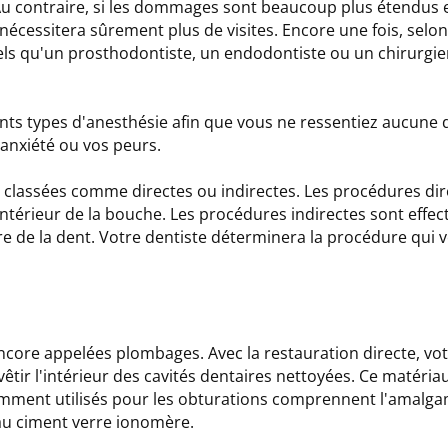
 Au contraire, si les dommages sont beaucoup plus étendus 
écessitera sûrement plus de visites. Encore une fois, selon 
, tels qu'un prosthodontiste, un endodontiste ou un chirurgie
ents types d'anesthésie afin que vous ne ressentiez aucune d
 anxiété ou vos peurs.
 classées comme directes ou indirectes. Les procédures dir
ntérieur de la bouche. Les procédures indirectes sont effe
ure de la dent. Votre dentiste déterminera la procédure qui 
ncore appelées plombages. Avec la restauration directe, vot
tir l'intérieur des cavités dentaires nettoyées. Ce matériau
uramment utilisés pour les obturations comprennent l'amalg
 au ciment verre ionomère.