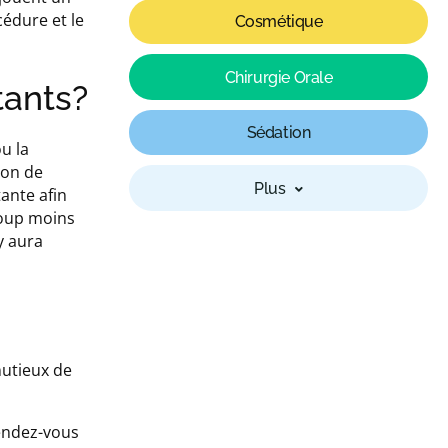
cédure et le
Cosmétique
Chirurgie Orale
tants?
Sédation
u la
ion de
Plus
ante afin
coup moins
y aura
nutieux de
rendez-vous