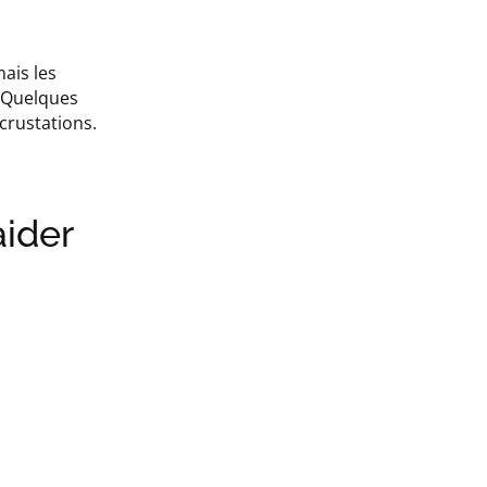
ais les
. Quelques
ncrustations.
aider