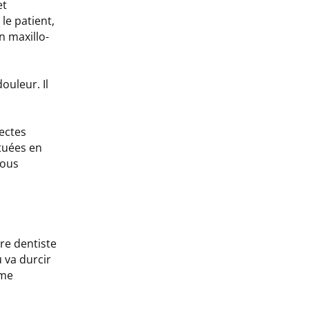
et
le patient,
n maxillo-
ouleur. Il
ectes
ctuées en
vous
re dentiste
 va durcir
ame