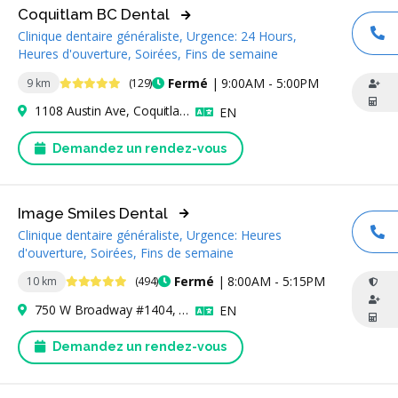
Coquitlam BC Dental
Clinique dentaire généraliste, Urgence: 24 Hours,
AP
Heures d'ouverture, Soirées, Fins de semaine
4.9 étoiles
Fermé
| 9:00AM - 5:00PM
9 km
(129)
1108 Austin Ave, Coquitlam, BC V3K 3P5, Canada
Anglais
EN
Demandez un rendez-vous
Image Smiles Dental
Clinique dentaire généraliste, Urgence: Heures
AP
d'ouverture, Soirées, Fins de semaine
5 étoiles
Fermé
| 8:00AM - 5:15PM
10 km
(494)
750 W Broadway #1404, Vancouver, BC V5Z 1J4, Canada
Anglais
EN
Demandez un rendez-vous