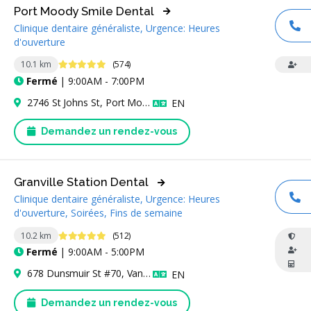
Port Moody Smile Dental
Clinique dentaire généraliste, Urgence: Heures
AP
d'ouverture
4.9 étoiles
10.1 km
(574)
Fermé
| 9:00AM - 7:00PM
2746 St Johns St, Port Moody, BC V3H 0H2, Canada
Anglais
EN
Demandez un rendez-vous
Granville Station Dental
Clinique dentaire généraliste, Urgence: Heures
AP
d'ouverture, Soirées, Fins de semaine
4.8 étoiles
10.2 km
(512)
Fermé
| 9:00AM - 5:00PM
678 Dunsmuir St #70, Vancouver, BC V6B 1N3, Canada
Anglais
EN
Demandez un rendez-vous