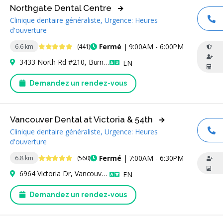
Northgate Dental Centre
Clinique dentaire généraliste, Urgence: Heures
AP
d'ouverture
4.9 étoiles
Fermé
| 9:00AM - 6:00PM
6.6 km
(441)
3433 North Rd #210, Burnaby, BC V3J 0A9, Canada
Anglais
EN
Demandez un rendez-vous
Vancouver Dental at Victoria & 54th
Clinique dentaire généraliste, Urgence: Heures
AP
d'ouverture
4.8 étoiles
Fermé
| 7:00AM - 6:30PM
6.8 km
(560)
6964 Victoria Dr, Vancouver, BC V5P 3Y8, Canada
Anglais
EN
Demandez un rendez-vous