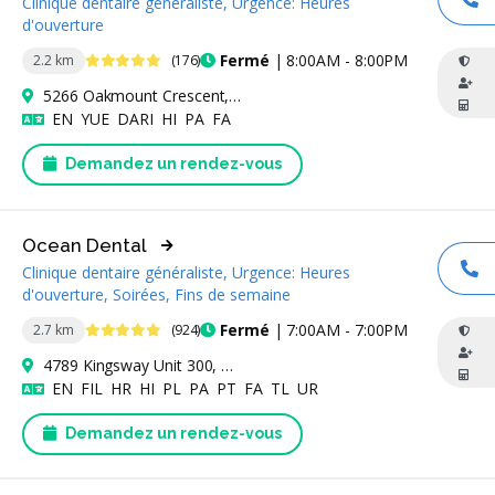
Clinique dentaire généraliste, Urgence: Heures
AP
d'ouverture
4.9 étoiles
Fermé
| 8:00AM - 8:00PM
2.2 km
(176)
5266 Oakmount Crescent, Burnaby, BC V5H 4S1, Canada
Anglais
Cantonais
Dari
Hindi
Pendjabi
Persan
EN
YUE
DARI
HI
PA
FA
Demandez un rendez-vous
Ocean Dental
Clinique dentaire généraliste, Urgence: Heures
AP
d'ouverture, Soirées, Fins de semaine
4.9 étoiles
Fermé
| 7:00AM - 7:00PM
2.7 km
(924)
4789 Kingsway Unit 300, Burnaby, BC V5H 0A3, Canada
Anglais
Filipino
Croate
Hindi
Polonais
Pendjabi
Portugais
Persan
Tagalog
Ourdou
EN
FIL
HR
HI
PL
PA
PT
FA
TL
UR
Demandez un rendez-vous