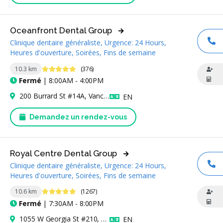
Oceanfront Dental Group
Clinique dentaire généraliste, Urgence: 24 Hours,
AP
Heures d'ouverture, Soirées, Fins de semaine
4.9 étoiles
10.3 km
(376)
Fermé
| 8:00AM - 4:00PM
200 Burrard St #14A, Vancouver, BC V6C 3L6, Canada
Anglais
EN
Demandez un rendez-vous
Royal Centre Dental Group
Clinique dentaire généraliste, Urgence: 24 Hours,
AP
Heures d'ouverture, Soirées, Fins de semaine
4.9 étoiles
10.6 km
(1267)
Fermé
| 7:30AM - 8:00PM
1055 W Georgia St #210, Vancouver, BC V6E 3P1, Canada
Anglais
EN