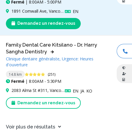
Fermé
| 8:00AM - 5:00PM
1891 Cornwall Ave, Vancouver, BC V6J 1C6, Canada
Anglais
EN
Demandez un rendez-vous
Family Dental Care Kitsilano - Dr. Harry
Sangha Dentistry
AP
Clinique dentaire généraliste, Urgence: Heures
d'ouverture
4.9 étoiles
14.8 km
(251)
Fermé
| 8:00AM - 5:30PM
2083 Alma St #311, Vancouver, BC V6R 4N6, Canada
Anglais
Japonais
Coréen
EN
JA
KO
Demandez un rendez-vous
Voir plus de résultats