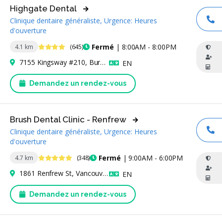
Highgate Dental
Clinique dentaire généraliste, Urgence: Heures
AP
d'ouverture
4.4 étoiles
Fermé
| 8:00AM - 8:00PM
4.1 km
(645)
7155 Kingsway #210, Burnaby, BC V5E 2V1, Canada
Anglais
EN
Demandez un rendez-vous
Brush Dental Clinic - Renfrew
Clinique dentaire généraliste, Urgence: Heures
AP
d'ouverture
4.9 étoiles
Fermé
| 9:00AM - 6:00PM
4.7 km
(348)
1861 Renfrew St, Vancouver, BC V5M 3J1, Canada
Anglais
EN
Demandez un rendez-vous