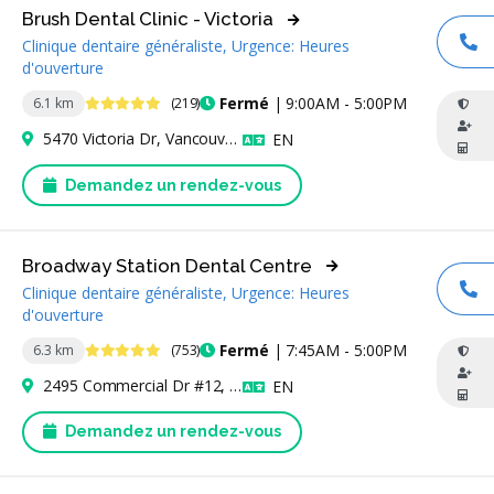
Brush Dental Clinic - Victoria
Clinique dentaire généraliste, Urgence: Heures
AP
d'ouverture
4.8 étoiles
Fermé
| 9:00AM - 5:00PM
6.1 km
(219)
5470 Victoria Dr, Vancouver, BC V5P 3V8, Canada
Anglais
EN
Demandez un rendez-vous
Broadway Station Dental Centre
Clinique dentaire généraliste, Urgence: Heures
AP
d'ouverture
4.8 étoiles
Fermé
| 7:45AM - 5:00PM
6.3 km
(753)
2495 Commercial Dr #12, Vancouver, BC V5N 4B8, Canada
Anglais
EN
Demandez un rendez-vous