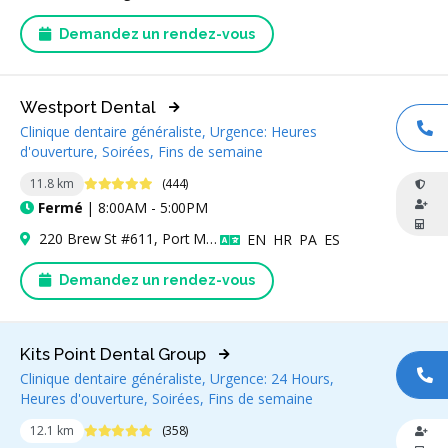
Demandez un rendez-vous
Westport Dental
Clinique dentaire généraliste, Urgence: Heures
AP
d'ouverture, Soirées, Fins de semaine
4.9 étoiles
11.8 km
(444)
Fermé
| 8:00AM - 5:00PM
220 Brew St #611, Port Moody, BC V3H 0H6, Canada
Anglais
Croate
Pendjabi
Espagnol
EN
HR
PA
ES
Demandez un rendez-vous
Kits Point Dental Group
Clinique dentaire généraliste, Urgence: 24 Hours,
AP
Heures d'ouverture, Soirées, Fins de semaine
4.9 étoiles
12.1 km
(358)