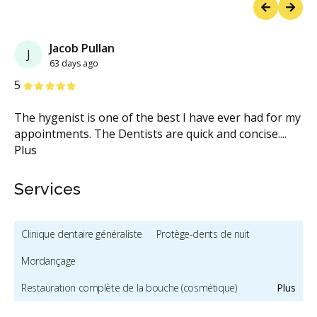
Previous
Next
Jacob Pullan
J
63 days ago
étoiles
étoiles
étoiles
étoiles
étoiles
5
The hygenist is one of the best I have ever had for my
appointments. The Dentists are quick and concise.
...
Plus
Services
Clinique dentaire généraliste
Protège-dents de nuit
Mordançage
Restauration complète de la bouche (cosmétique)
Plus
Remodelage de gencives
Blanchiment des dents
Facettes