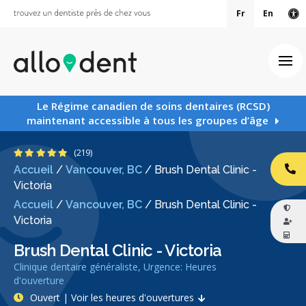
Fr
En
Ve
Ouv
Le Régime canadien de soins dentaires (RCSD)
maintenant accessible à tous les groupes d’âge
4.8 étoiles
(219)
Accueil
/
Vancouver, BC
/
Brush Dental Clinic -
AP
Victoria
Accueil
/
Vancouver, BC
/
Brush Dental Clinic -
Victoria
Brush Dental Clinic - Victoria
Clinique dentaire généraliste, Urgence: Heures
d'ouverture
Ouvert | Voir les heures d'ouvertures