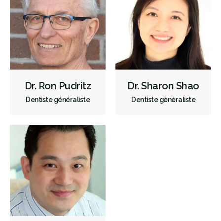
Greffe des gencives
Examens buccaux
Nettoyages dentaires
Scellants
Ponts
Couronnes
Chirurgie endodontique
Obturations
Reconstruction complète de la bouche
Incrustations
Appareils dentaires
Services esthétiques
Diagnostique
Dr. Ron Pudritz
Dr. Sharon Shao
Urgences
Endodontie
Chirurgie buccale
Orthodontie
Dentiste généraliste
Dentiste généraliste
Parodontie
Hygiène préventive et nettoyages
Réparateur
RCSD (Régime canadien de soins dentaires)
Moins