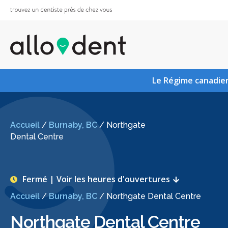
Le Régime canadien
Accueil
/
Burnaby, BC
/
Northgate
Dental Centre
Fermé | Voir les heures d'ouvertures
Accueil
/
Burnaby, BC
/
Northgate Dental Centre
Northgate Dental Centre