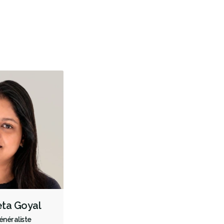
Dépistage du cancer de la bouche
Radiographies numériques
Radiographies panoramiques
Urgence durant les heures de clinique
Traitement de canal
Aligneurs transparents
Invisalign
Prévention des maladies des gencives
Examens buccaux
Nettoyages dentaires
Scellants
Ponts
Couronnes
Obturations
Anesthésie générale
Appareils dentaires
Soins dentaires pour enfants
Services esthétiques
Diagnostique
Urgences
Endodontie
Orthodontie
Parodontie
Hygiène préventive et nettoyages
Réparateur
ta Goyal
Sédation
Facturation Directe
énéraliste
RCSD (Régime canadien de soins dentaires)
Moins