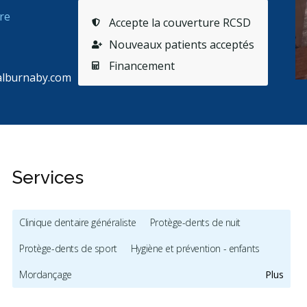
re
Accepte la couverture RCSD
Nouveaux patients acceptés
Financement
alburnaby.com
Services
Clinique dentaire généraliste
Protège-dents de nuit
Protège-dents de sport
Hygiène et prévention - enfants
Mordançage
Plus
Restauration complète de la bouche (cosmétique)
Facettes