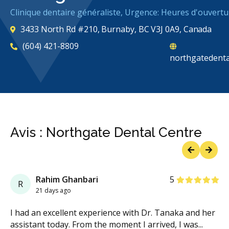
Clinique dentaire généraliste, Urgence: Heures d'ouvertu
3433 North Rd #210, Burnaby, BC V3J 0A9, Canada
(604) 421-8809
northgatedent
Avis : Northgate Dental Centre
Previous
Next
étoiles
étoiles
étoiles
étoiles
étoiles
Rahim Ghanbari
5
R
21 days ago
I had an excellent experience with Dr. Tanaka and her
assistant today. From the moment I arrived, I was
...