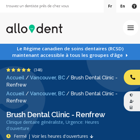
Fr
En
Ve
Ouv
Le Régime canadien de soins dentaires (RCSD)
maintenant accessible à tous les groupes d’âge
4.9 étoiles
(348)
Accueil
/
Vancouver, BC
/
Brush Dental Clinic -
AP
Renfrew
Accueil
/
Vancouver, BC
/
Brush Dental Clinic -
Renfrew
Brush Dental Clinic - Renfrew
Clinique dentaire généraliste, Urgence: Heures
d'ouverture
Fermé | Voir les heures d'ouvertures