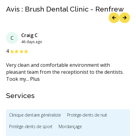
Avis : Brush Dental Clinic - Renfrew
Previous
Next
Craig C
C
46 days ago
étoiles
étoiles
étoiles
étoiles
étoiles
4
Very clean and comfortable environment with
pleasant team from the receptionist to the dentists.
Took my
...
Plus
Services
Clinique dentaire généraliste
Protège-dents de nuit
Protège-dents de sport
Mordançage