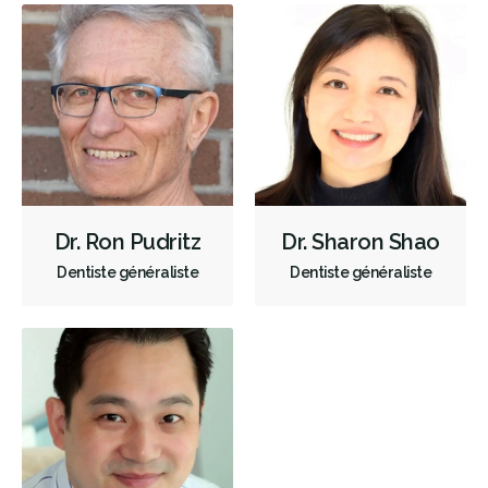
Restaurations le jour-même
Appareils dentaires
Services esthétiques
Diagnostique
Urgences
Endodontie
Chirurgie buccale
Orthodontie
Parodontie
Hygiène préventive et nettoyages
Réparateur
RCSD (Régime canadien de soins dentaires)
Moins
Dr. Ron Pudritz
Dr. Sharon Shao
Dentiste généraliste
Dentiste généraliste