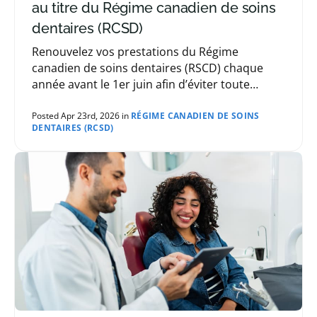
au titre du Régime canadien de soins
dentaires (RCSD)
Renouvelez vos prestations du Régime
canadien de soins dentaires (RSCD) chaque
année avant le 1er juin afin d’éviter toute
interruption de couverture. Vous pouvez
renouveler en ligne, par téléphone, en
Posted Apr 23rd, 2026 in
RÉGIME CANADIEN DE SOINS
DENTAIRES (RCSD)
personne ou par la poste dès que vous recevez
votre avis de cotisation de l’Agence du revenu
du Canada.