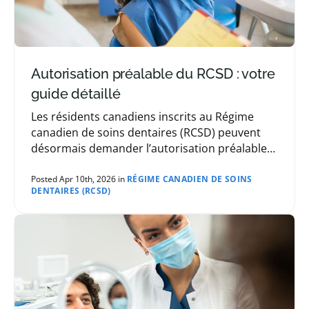
Autorisation préalable du RCSD : votre
guide détaillé
Les résidents canadiens inscrits au Régime
canadien de soins dentaires (RCSD) peuvent
désormais demander l’autorisation préalable
pour recevoir des services auprès de leur
dentiste ou de leur prestataire de soins
Posted Apr 10th, 2026 in
RÉGIME CANADIEN DE SOINS
DENTAIRES (RCSD)
buccodentaires.