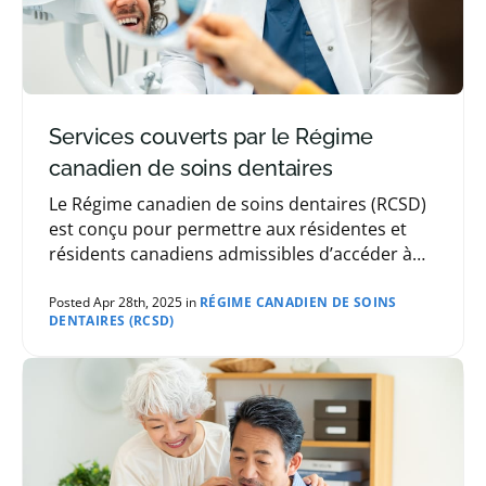
Services couverts par le Régime
canadien de soins dentaires
Le Régime canadien de soins dentaires (RCSD)
est conçu pour permettre aux résidentes et
résidents canadiens admissibles d’accéder à
des soins dentaires à un prix abordable. Les
services couverts comprennent les traitements
Posted Apr 28th, 2025 in
RÉGIME CANADIEN DE SOINS
DENTAIRES (RCSD)
préventifs comme les examens dentaires, les
rendez-vous d’hygiène dentaire de routine et
les radiographies dentaires. Diverses
procédures de restauration sont aussi
couvertes. Celles-ci comprennent notamment
les obturations, certains types de couronnes,
les traitements ...