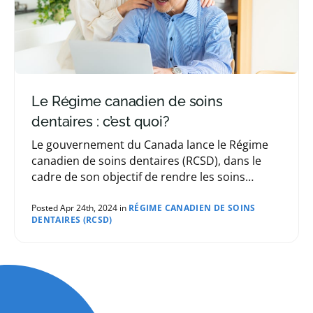
Le Régime canadien de soins
dentaires : c’est quoi?
Le gouvernement du Canada lance le Régime
canadien de soins dentaires (RCSD), dans le
cadre de son objectif de rendre les soins
dentaires plus accessibles aux familles qui
remplissent les conditions requises.
Posted Apr 24th, 2024 in
RÉGIME CANADIEN DE SOINS
DENTAIRES (RCSD)