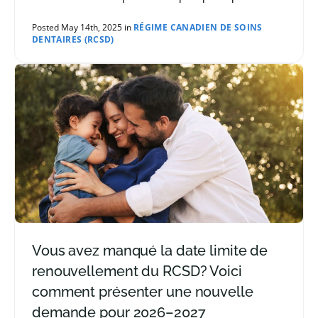
rapides pour vérifier votre admissibilité en
fonction de votre lieu de résidence, de votre
Posted May 14th, 2025 in
RÉGIME CANADIEN DE SOINS
DENTAIRES (RCSD)
âge, de votre revenu et de votre couverture
d’assurance.
Vous avez manqué la date limite de
renouvellement du RCSD? Voici
comment présenter une nouvelle
demande pour 2026–2027