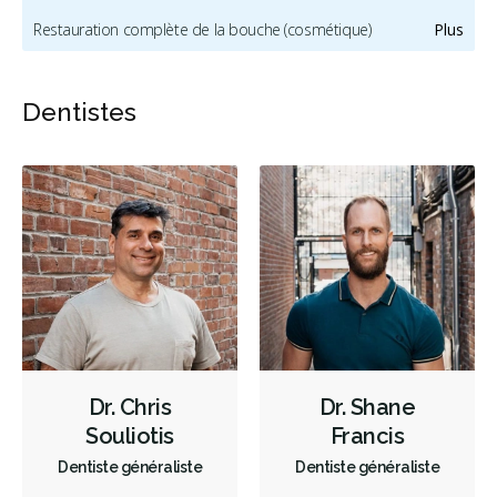
Restauration complète de la bouche (cosmétique)
Plus
Blanchiment des dents
Facettes
Botox - Cosmétique
Dentistes
Urgence durant les heures de clinique
Invisalign
Couronnes
Botox - Thérapeutique
Sédation - orale
Appareils dentaires
Soins dentaires pour enfants
Services esthétiques
Urgences
Orthodontie
Réparateur
Sédation
Moins
Dr. Chris
Dr. Shane
Souliotis
Francis
Dentiste généraliste
Dentiste généraliste