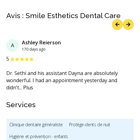
Avis : Smile Esthetics Dental Care
Previous
Next
Ashley Reierson
A
170 days ago
étoiles
étoiles
étoiles
étoiles
étoiles
5
Dr. Sethi and his assistant Dayna are absolutely
wonderful. I had an appointment yesterday and
didn’t
...
Plus
Services
Clinique dentaire généraliste
Protège-dents de nuit
Hygiène et prévention - enfants