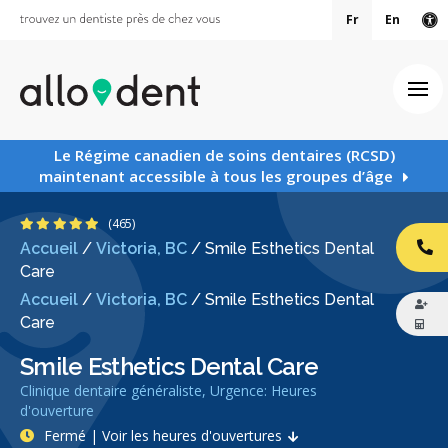
Fr
En
Ve
Ouv
Le Régime canadien de soins dentaires (RCSD)
maintenant accessible à tous les groupes d’âge
4.8 étoiles
(465)
Accueil
/
Victoria, BC
/
Smile Esthetics Dental
AP
Care
Accueil
/
Victoria, BC
/
Smile Esthetics Dental
Care
Smile Esthetics Dental Care
Clinique dentaire généraliste, Urgence: Heures
d'ouverture
Fermé | Voir les heures d'ouvertures