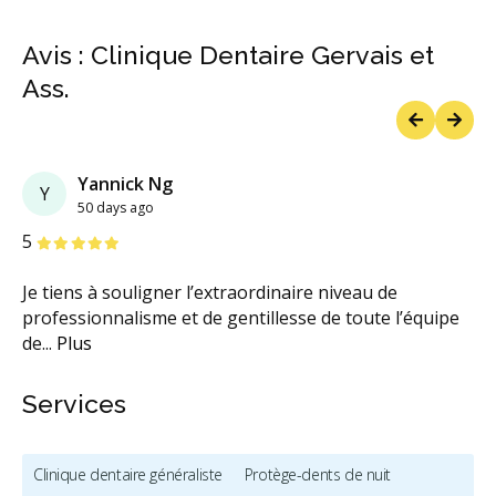
Avis : Clinique Dentaire Gervais et
Ass.
Previous
Next
Yannick Ng
Nathalie Fillion
N
Y
50 days ago
114 days ago
étoiles
étoiles
étoiles
étoiles
étoiles
5
5
Je tiens à souligner l’extraordinaire niveau de
Que dire de la Clinique Dentaire Jean Gervais &
professionnalisme et de gentillesse de toute l’équipe
Associés. Quelle équipe exceptionnelle. Le personnel
...
de
Plus
...
Plus
Services
Clinique dentaire généraliste
Protège-dents de nuit