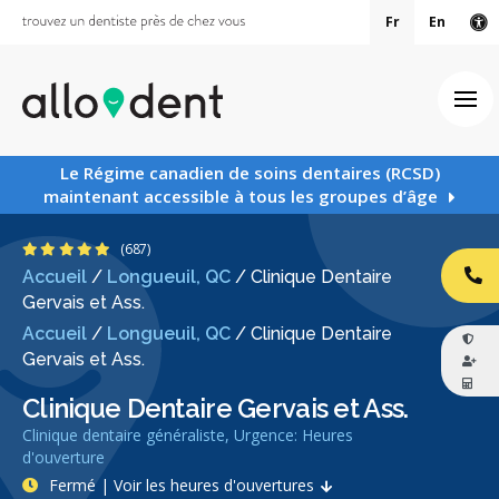
Fr
En
Ve
Ouv
Le Régime canadien de soins dentaires (RCSD)
maintenant accessible à tous les groupes d’âge
4.9 étoiles
(687)
Accueil
/
Longueuil, QC
/
Clinique Dentaire
AP
Gervais et Ass.
Accueil
/
Longueuil, QC
/
Clinique Dentaire
Gervais et Ass.
Clinique Dentaire Gervais et Ass.
Clinique dentaire généraliste, Urgence: Heures
d'ouverture
Fermé | Voir les heures d'ouvertures