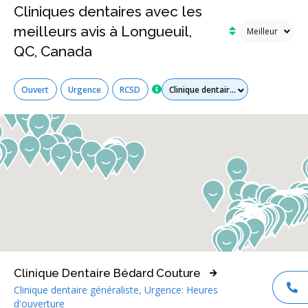
Cliniques dentaires avec les
meilleurs avis à Longueuil,
QC, Canada
Tous les services
Ouvert
Urgence
RCSD
Clinique Dentaire Bédard Couture
Clinique dentaire généraliste, Urgence: Heures
AP
d'ouverture