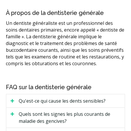
Dentistes pour enfants et dentistes pédiatriques
À propos de la dentisterie générale
Hygiène buccale et nettoyage dentaire
Implants dentaires
Un dentiste généraliste est un professionnel des
soins dentaires primaires, encore appelé « dentiste de
Fournisseurs d'Invisalign
famille ». La dentisterie générale implique le
diagnostic et le traitement des problèmes de santé
Services orthodontiques et orthodontistes
buccodentaire courants, ainsi que les soins préventifs
RCSD (Régime canadien de soins dentaires)
tels que les examens de routine et les restaurations, y
compris les obturations et les couronnes.
Sédation dentaire
Services dentaires d'urgence
Facturation Directe
Moins
FAQ sur la dentisterie générale
Qu'est-ce qui cause les dents sensibles?
Quels sont les signes les plus courants de
maladie des gencives?