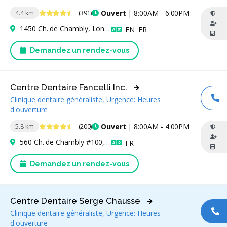
4.7 étoiles
Ouvert
| 8:00AM - 6:00PM
4.4 km
(391)
1450 Ch. de Chambly, Longueuil, QC J4J 3X3, Canada
Anglais
Français
EN
FR
Demandez un rendez-vous
Centre Dentaire Fancelli Inc.
Clinique dentaire généraliste, Urgence: Heures
AP
d'ouverture
4.6 étoiles
Ouvert
| 8:00AM - 4:00PM
5.8 km
(200)
560 Ch. de Chambly #100, Longueuil, QC J4H 3L8, Canada
Français
FR
Demandez un rendez-vous
Centre Dentaire Serge Chausse
Clinique dentaire généraliste, Urgence: Heures
AP
d'ouverture