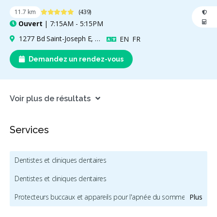
4.9 étoiles
11.7 km
(439)
Ouvert
| 7:15AM - 5:15PM
1277 Bd Saint-Joseph E, Montréal, QC H2J 1L9, Canada
Anglais
Français
EN
FR
Demandez un rendez-vous
Voir plus de résultats
Services
Dentistes et cliniques dentaires
Dentistes et cliniques dentaires
Protecteurs buccaux et appareils pour l'apnée du sommeil
Plus
Chirurgie buccale et maxillofaciale
Dentisterie esthétique