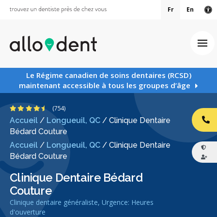
Fr
En
Ve
Ouv
Le Régime canadien de soins dentaires (RCSD)
maintenant accessible à tous les groupes d’âge
4.6 étoiles
(754)
Accueil
/
Longueuil, QC
/
Clinique Dentaire
AP
Bédard Couture
Accueil
/
Longueuil, QC
/
Clinique Dentaire
Bédard Couture
Clinique Dentaire Bédard
Couture
Clinique dentaire généraliste, Urgence: Heures
d'ouverture