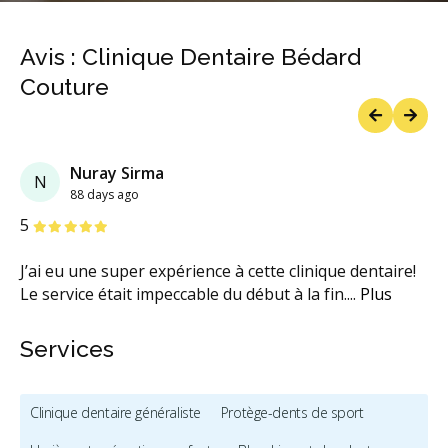
Avis : Clinique Dentaire Bédard
Couture
Previous
Next
Nuray Sirma
N
88 days ago
étoiles
étoiles
étoiles
étoiles
étoiles
5
J’ai eu une super expérience à cette clinique dentaire!
Le service était impeccable du début à la fin.
...
Plus
Services
Clinique dentaire généraliste
Protège-dents de sport