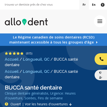
Fr
En
Ve
Ouv
Le Régime canadien de soins dentaires (RCSD)
maintenant accessible à tous les groupes d’âge
4.9 étoiles
(615)
Accueil
/
Longueuil, QC
/
BUCCA santé
AP
dentaire
Accueil
/
Longueuil, QC
/
BUCCA santé
dentaire
BUCCA santé dentaire
Clinique dentaire généraliste, Urgence: Heures
d'ouverture, Soirées, Fins de semaine
Ouvert | Voir les heures d'ouvertures