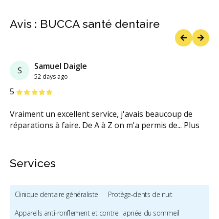
Avis : BUCCA santé dentaire
Previous
Next
Samuel Daigle
S
52 days ago
étoiles
étoiles
étoiles
étoiles
étoiles
5
Vraiment un excellent service, j'avais beaucoup de
réparations à faire. De A à Z on m'a permis de
...
Plus
Services
Clinique dentaire généraliste
Protège-dents de nuit
Appareils anti-ronflement et contre l'apnée du sommeil