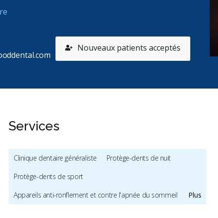
re
Nouveaux patients acceptés
ooddental.com
Services
Clinique dentaire généraliste
Protège-dents de nuit
es
Protège-dents de sport
Appareils anti-ronflement et contre l'apnée du sommeil
Plus
Traitement de l'ATM
Hygiène et prévention - enfants