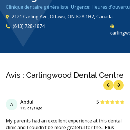
Clinique dentaire généraliste, Urgence: Heures d'ouvertu
2121 Carling Ave, Ottawa, ON K2A 1H2, Canada
(613) 728-1874
carlingw
Avis : Carlingwood Dental Centre
Previous
Next
étoiles
étoiles
étoiles
étoiles
étoil
Abdul
5
A
115 days ago
My parents had an excellent experience at this dental
clinic and I couldn’t be more grateful for the
...
Plus