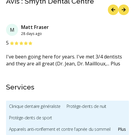
Avis : Smyth Dental Centre
Previous
Next
Matt Fraser
M
28 days ago
étoiles
étoiles
étoiles
étoiles
étoiles
5
I've been going here for years. I've met 3/4 dentists
and they are all great (Dr. Jean, Dr. Maillloux,
...
Plus
Services
Clinique dentaire généraliste
Protège-dents de nuit
Protège-dents de sport
Appareils anti-ronflement et contre l'apnée du sommeil
Plus