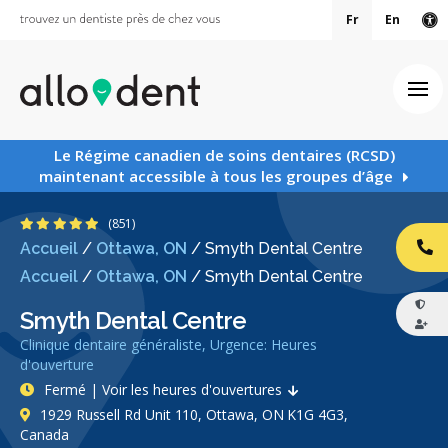
Fr
En
Ve
Ouv
Le Régime canadien de soins dentaires (RCSD)
maintenant accessible à tous les groupes d’âge
4.9 étoiles
(851)
Accueil
/
Ottawa, ON
/
Smyth Dental Centre
AP
Accueil
/
Ottawa, ON
/
Smyth Dental Centre
Smyth Dental Centre
Clinique dentaire généraliste, Urgence: Heures
d'ouverture
Fermé | Voir les heures d'ouvertures
1929 Russell Rd Unit 110, Ottawa, ON K1G 4G3,
Canada