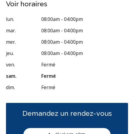
Voir horaires
Extractions de dents et de dents de sagesse
Frénectomies
Traitement des maladies des gencives - chirurgical
lun.
08:00am - 04:00pm
Élévations sinusales
Prévention des maladies des gencives
mar.
08:00am - 04:00pm
Traitement des maladies des gencives - non chirurgical
mer.
08:00am - 04:00pm
Examens buccaux
Nettoyages dentaires
Scellants
jeu.
08:00am - 04:00pm
Ponts
Couronnes
Obturations
ven.
Fermé
Reconstruction complète de la bouche
sam.
Fermé
Restaurations le jour-même
Sédation - protoxyde d'azote
dim.
Fermé
Sédation - orale
Appareils dentaires
Soins dentaires pour enfants
Services esthétiques
Demandez un rendez-vous
Prothèses dentaires
Diagnostique
Urgences
Endodontie
Chirurgie buccale
Parodontie