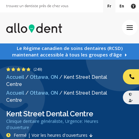
Fr
En
Ve
Ouv
Le Régime canadien de soins dentaires (RCSD)
maintenant accessible à tous les groupes d’âge
4.9 étoiles
(249)
Accueil
/
Ottawa, ON
/
Kent Street Dental
AP
Centre
Accueil
/
Ottawa, ON
/
Kent Street Dental
Centre
Kent Street Dental Centre
Clinique dentaire généraliste, Urgence: Heures
d'ouverture
Fermé | Voir les heures d'ouvertures