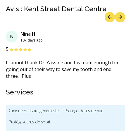
Avis : Kent Street Dental Centre
Previous
Next
Nina H
N
107 days ago
étoiles
étoiles
étoiles
étoiles
étoiles
5
I cannot thank Dr. Yassine and his team enough for
going out of their way to save my tooth and end
three
...
Plus
Services
Clinique dentaire généraliste
Protège-dents de nuit
Protège-dents de sport