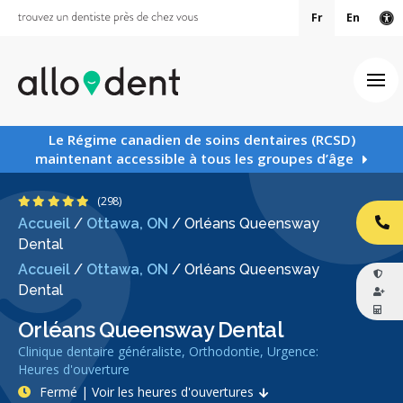
Fr
En
Ve
Ouv
Le Régime canadien de soins dentaires (RCSD)
maintenant accessible à tous les groupes d’âge
4.9 étoiles
(298)
Accueil
/
Ottawa, ON
/
Orléans Queensway
AP
Dental
Accueil
/
Ottawa, ON
/
Orléans Queensway
Dental
Orléans Queensway Dental
Clinique dentaire généraliste, Orthodontie, Urgence:
Heures d'ouverture
Fermé | Voir les heures d'ouvertures