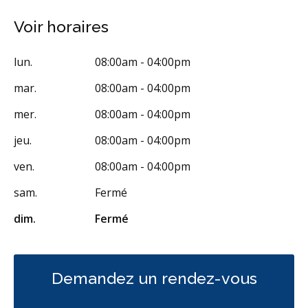
Aligneurs transparents
Invisalign
Voir horaires
Prévention des maladies des gencives
lun.
08:00am - 04:00pm
Traitement des maladies des gencives - non chirurgical
mar.
08:00am - 04:00pm
Examens buccaux
Nettoyages dentaires
Scellants
mer.
08:00am - 04:00pm
Ponts
Couronnes
Obturations
jeu.
08:00am - 04:00pm
Reconstruction complète de la bouche
Incrustations
ven.
08:00am - 04:00pm
Gestion de l'anxiété dentaire
Appareils dentaires
sam.
Fermé
Soins dentaires pour enfants
Services esthétiques
dim.
Fermé
Prothèses dentaires
Diagnostique
Urgences
Endodontie
Chirurgie buccale
Orthodontie
Parodontie
Hygiène préventive et nettoyages
Réparateur
Sédation
Demandez un rendez-vous
RCSD (Régime canadien de soins dentaires)
Moins