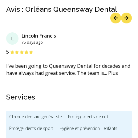
Avis : Orléans Queensway Dental
Previous
Next
Lincoln Francis
L
75 days ago
étoiles
étoiles
étoiles
étoiles
étoiles
5
I’ve been going to Queensway Dental for decades and
have always had great service. The team is
...
Plus
Services
Clinique dentaire généraliste
Protège-dents de nuit
Protège-dents de sport
Hygiène et prévention - enfants