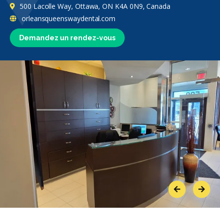
500 Lacolle Way, Ottawa, ON K4A 0N9, Canada
orleansqueenswaydental.com
Demandez un rendez-vous
Previous
Next