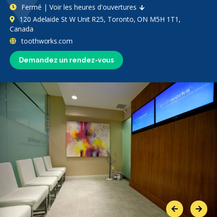
Fermé | Voir les heures d'ouvertures
120 Adelaide St W Unit R25, Toronto, ON M5H 1T1,
Canada
toothworks.com
Demandez un rendez-vous