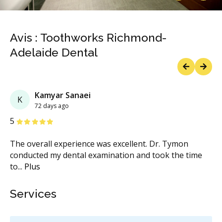
Previous
Next
Avis : Toothworks Richmond-
Adelaide Dental
Previous
Next
Kamyar Sanaei
K
72 days ago
étoiles
étoiles
étoiles
étoiles
étoiles
5
The overall experience was excellent. Dr. Tymon
conducted my dental examination and took the time
to
...
Plus
Services