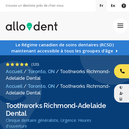
Fr
En
Ve
Ouv
Le Régime canadien de soins dentaires (RCSD)
maintenant accessible à tous les groupes d’âge
4.9 étoiles
(320)
Accueil
/
Toronto, ON
/
Toothworks Richmond-
AP
Adelaide Dental
Accueil
/
Toronto, ON
/
Toothworks Richmond-
Adelaide Dental
Toothworks Richmond-Adelaide
Dental
Clinique dentaire généraliste, Urgence: Heures
d'ouverture