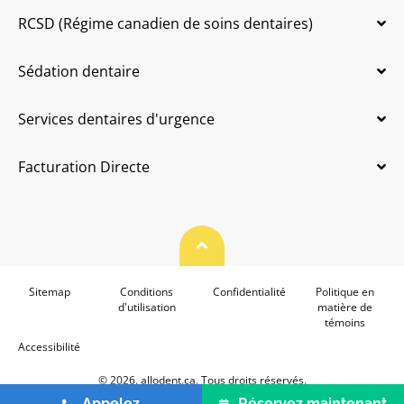
RCSD (Régime canadien de soins dentaires)
Sédation dentaire
Services dentaires d'urgence
Facturation Directe
Haut de page
Sitemap
Conditions
Confidentialité
Politique en
d'utilisation
matière de
témoins
Accessibilité
© 2026. allodent.ca. Tous droits réservés.
Appelez
Réservez maintenant