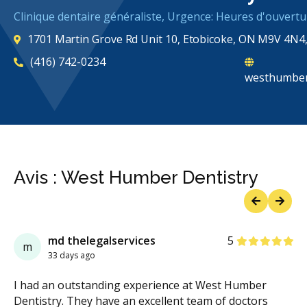
Clinique dentaire généraliste, Urgence: Heures d'ouvertu
1701 Martin Grove Rd Unit 10, Etobicoke, ON M9V 4N4
(416) 742-0234
westhumber
Avis : West Humber Dentistry
Previous
Next
étoiles
étoiles
étoiles
étoiles
étoiles
md thelegalservices
5
m
33 days ago
I had an outstanding experience at West Humber
Dentistry. They have an excellent team of doctors