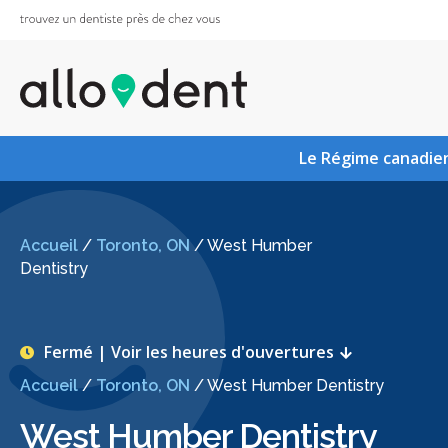
Le Régime canadien
Accueil
/
Toronto, ON
/
West Humber
Dentistry
Fermé | Voir les heures d'ouvertures
Accueil
/
Toronto, ON
/
West Humber Dentistry
West Humber Dentistry