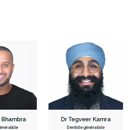
Urgence durant les heures de clinique
Traitement de canal
Implants dentaires
Frénectomies
Élévations sinusales
Invisalign
Examens buccaux
Nettoyages dentaires
Ponts
Couronnes
Obturations
Sédation - orale
Appareils dentaires
Soins dentaires pour enfants
Services esthétiques
Prothèses dentaires
Diagnostique
Urgences
Endodontie
Chirurgie buccale
Orthodontie
Hygiène préventive et nettoyages
Réparateur
Sédation
Moins
l Bhambra
Dr Tegveer Kamra
énéraliste
Dentiste généraliste