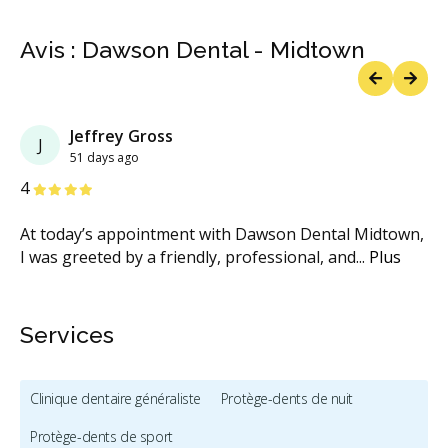
Avis : Dawson Dental - Midtown
Previous
Next
Jeffrey Gross
J
51 days ago
étoiles
étoiles
étoiles
étoiles
étoiles
4
At today’s appointment with Dawson Dental Midtown,
I was greeted by a friendly, professional, and
...
Plus
Services
Clinique dentaire généraliste
Protège-dents de nuit
Protège-dents de sport