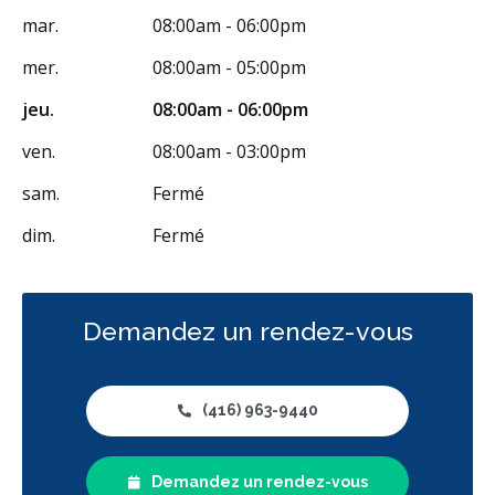
Greffe des gencives
Examens buccaux
mar.
08:00am - 06:00pm
Nettoyages dentaires
Scellants
Ponts
Couronnes
mer.
08:00am - 05:00pm
Chirurgie endodontique
Obturations
jeu.
08:00am - 06:00pm
Reconstruction complète de la bouche
Incrustations
ven.
08:00am - 03:00pm
Restaurations le jour-même
Botox - Thérapeutique
sam.
Fermé
Gestion de l'anxiété dentaire
Anesthésie générale
dim.
Fermé
OraVerse (inversion de la sédation)
Sédation - IV
Sédation - protoxyde d'azote
Sédation - orale
Demandez un rendez-vous
Appareils dentaires
Soins dentaires pour enfants
Services esthétiques
Prothèses dentaires
Diagnostique
(416) 963-9440
Urgences
Endodontie
Chirurgie buccale
Orthodontie
Parodontie
Hygiène préventive et nettoyages
Réparateur
Demandez un rendez-vous