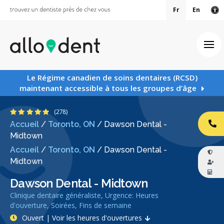
Fr
En
Ve
Ouv
Le Régime canadien de soins dentaires (RCSD)
maintenant accessible à tous les groupes d’âge
4.9 étoiles
(278)
Accueil
/
Toronto, ON
/
Dawson Dental -
AP
Midtown
Accueil
/
Toronto, ON
/
Dawson Dental -
Midtown
Dawson Dental - Midtown
Clinique dentaire généraliste, Urgence: Heures
d'ouverture, Soirées, Fins de semaine
Ouvert | Voir les heures d'ouvertures