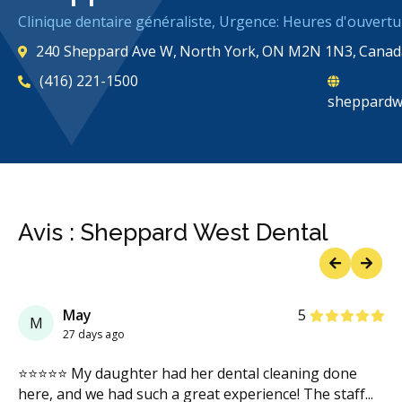
Clinique dentaire généraliste, Urgence: Heures d'ouvertu
240 Sheppard Ave W, North York, ON M2N 1N3, Canad
(416) 221-1500
sheppardw
Avis : Sheppard West Dental
Previous
Next
étoiles
étoiles
étoiles
étoiles
étoiles
May
5
M
27 days ago
⭐️⭐️⭐️⭐️⭐️ My daughter had her dental cleaning done
here, and we had such a great experience! The staff
...