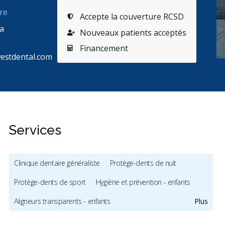
re
Accepte la couverture RCSD
a
Nouveaux patients acceptés
Financement
estdental.com
Services
Clinique dentaire généraliste
Protège-dents de nuit
Protège-dents de sport
Hygiène et prévention - enfants
Aligneurs transparents - enfants
Plus
Service Translation Missing: Pediatric Dentistry
Mordançage