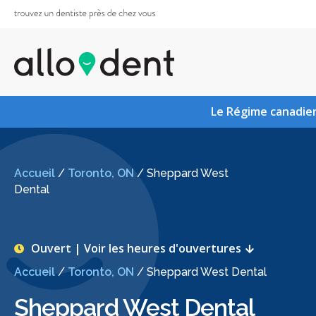
Le Régime canadien
Accueil
/
Toronto, ON
/
Sheppard West
Dental
Ouvert | Voir les heures d'ouvertures
Accueil
/
Toronto, ON
/
Sheppard West Dental
Sheppard West Dental