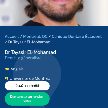
Accueil
/
Montréal, QC
/
Clinique Dentaire Écladent
/
Dr Tayssir El-Mohamad
Dr Tayssir El-Mohamad
Dentiste généraliste
Anglais
Université de Montréal
(514) 333-3368
Demandez un rendez-
vous