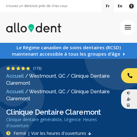
Fr
En
Ve
Ouv
Le Régime canadien de soins dentaires (RCSD)
maintenant accessible à tous les groupes d’âge
4.8 étoiles
(173)
Accueil
/
Westmount, QC
/
Clinique Dentaire
AP
Claremont
Accueil
/
Westmount, QC
/
Clinique Dentaire
Claremont
Clinique Dentaire Claremont
Clinique dentaire généraliste, Urgence: Heures
d'ouverture
Fermé | Voir les heures d'ouvertures