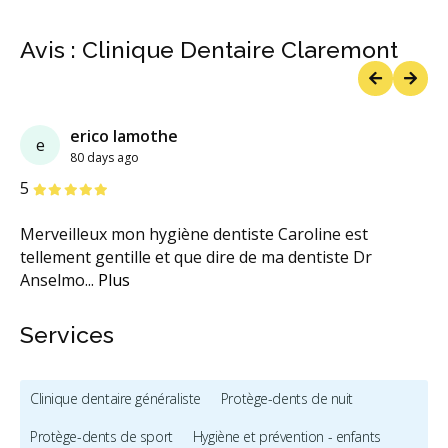
Avis : Clinique Dentaire Claremont
Previous
Next
erico lamothe
e
80 days ago
étoiles
étoiles
étoiles
étoiles
étoiles
5
Merveilleux mon hygiène dentiste Caroline est
tellement gentille et que dire de ma dentiste Dr
Anselmo
...
Plus
Services
Clinique dentaire généraliste
Protège-dents de nuit
Protège-dents de sport
Hygiène et prévention - enfants