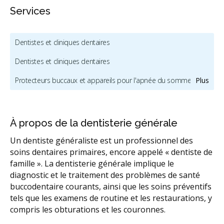
Services
Dentistes et cliniques dentaires
Dentistes et cliniques dentaires
Protecteurs buccaux et appareils pour l'apnée du sommeil
Plus
Chirurgie buccale et maxillofaciale
Dentisterie esthétique
Dentistes pour enfants et dentistes pédiatriques
À propos de la dentisterie générale
Hygiène buccale et nettoyage dentaire
Implants dentaires
Un dentiste généraliste est un professionnel des
soins dentaires primaires, encore appelé « dentiste de
Fournisseurs d'Invisalign
famille ». La dentisterie générale implique le
diagnostic et le traitement des problèmes de santé
Services orthodontiques et orthodontistes
buccodentaire courants, ainsi que les soins préventifs
RCSD (Régime canadien de soins dentaires)
tels que les examens de routine et les restaurations, y
compris les obturations et les couronnes.
Sédation dentaire
Services dentaires d'urgence