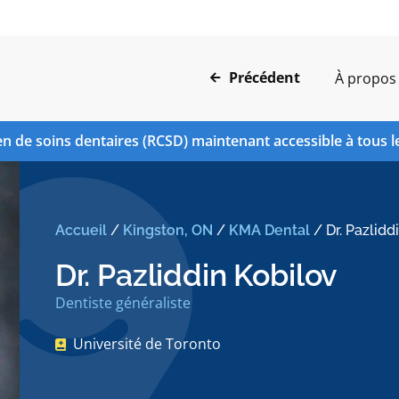
Précédent
À propos
n de soins dentaires (RCSD) maintenant accessible à tous l
Accueil
/
Kingston, ON
/
KMA Dental
/
Dr. Pazlidd
Dr. Pazliddin Kobilov
Dentiste généraliste
Université de Toronto