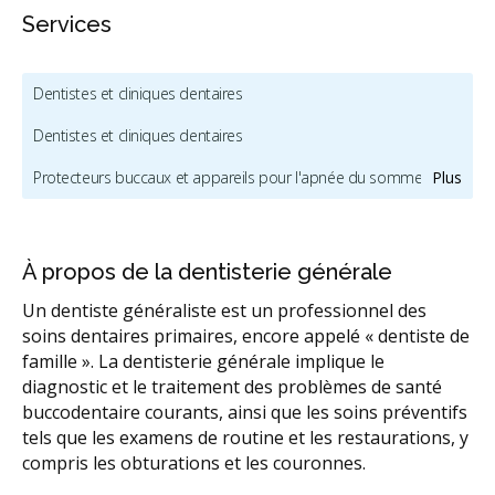
Services
Dentistes et cliniques dentaires
Dentistes et cliniques dentaires
Protecteurs buccaux et appareils pour l'apnée du sommeil
Plus
Chirurgie buccale et maxillofaciale
Dentisterie esthétique
Dentistes pour enfants et dentistes pédiatriques
À propos de la dentisterie générale
Hygiène buccale et nettoyage dentaire
Implants dentaires
Un dentiste généraliste est un professionnel des
soins dentaires primaires, encore appelé « dentiste de
Fournisseurs d'Invisalign
famille ». La dentisterie générale implique le
diagnostic et le traitement des problèmes de santé
Services orthodontiques et orthodontistes
buccodentaire courants, ainsi que les soins préventifs
RCSD (Régime canadien de soins dentaires)
tels que les examens de routine et les restaurations, y
compris les obturations et les couronnes.
Sédation dentaire
Services dentaires d'urgence