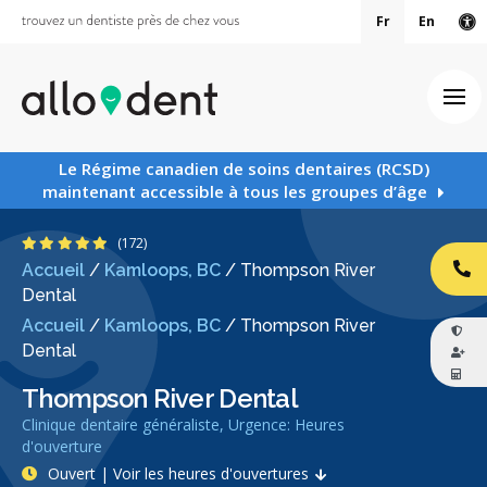
Fr
En
Ve
Ouv
Le Régime canadien de soins dentaires (RCSD)
maintenant accessible à tous les groupes d’âge
4.9 étoiles
(172)
Accueil
/
Kamloops, BC
/
Thompson River
AP
Dental
Accueil
/
Kamloops, BC
/
Thompson River
Dental
Thompson River Dental
Clinique dentaire généraliste, Urgence: Heures
d'ouverture
Ouvert | Voir les heures d'ouvertures