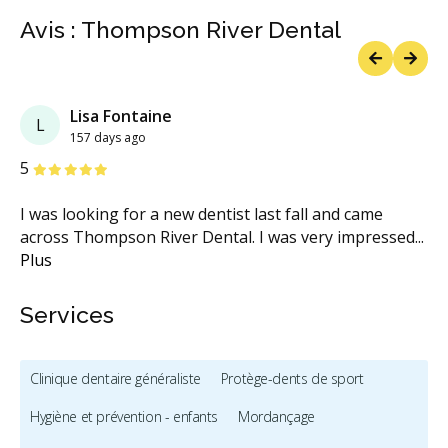
Avis : Thompson River Dental
Previous
Next
Lisa Fontaine
L
157 days ago
étoiles
étoiles
étoiles
étoiles
étoiles
5
I was looking for a new dentist last fall and came
across Thompson River Dental. I was very impressed
...
Plus
Services
Clinique dentaire généraliste
Protège-dents de sport
Hygiène et prévention - enfants
Mordançage