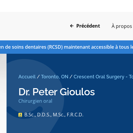
Précédent
À propos
n de soins dentaires (RCSD) maintenant accessible à tous l
Accueil
/
Toronto, ON
/
Crescent Oral Surgery - T
Dr. Peter Gioulos
Chirurgien oral
B.Sc., D.D.S., M.Sc., F.R.C.D.