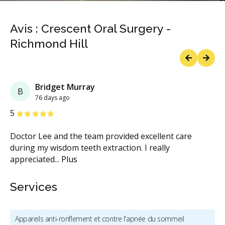
Avis : Crescent Oral Surgery -
Richmond Hill
Previous
Next
Bridget Murray
B
76 days ago
étoiles
étoiles
étoiles
étoiles
étoiles
5
Doctor Lee and the team provided excellent care
during my wisdom teeth extraction. I really
appreciated
...
Plus
Services
Appareils anti-ronflement et contre l'apnée du sommeil