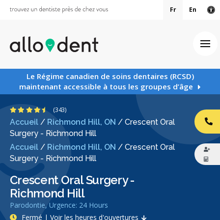
Fr
En
Ve
Ouv
Le Régime canadien de soins dentaires (RCSD)
maintenant accessible à tous les groupes d’âge
4.7 étoiles
(343)
Accueil
/
Richmond Hill, ON
/
Crescent Oral
AP
Surgery - Richmond Hill
Accueil
/
Richmond Hill, ON
/
Crescent Oral
Surgery - Richmond Hill
Crescent Oral Surgery -
Richmond Hill
Parodontie, Urgence: 24 Hours
Fermé | Voir les heures d'ouvertures