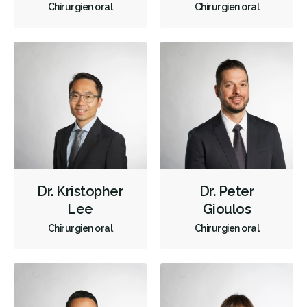
Chirurgien oral
Chirurgien oral
Reconstruction complète de la bouche
Sédation - IV
Appareils dentaires
Diagnostique
Urgences
Chirurgie buccale
Réparateur
Sédation
Moins
Dr. Kristopher
Dr. Peter
Lee
Gioulos
Chirurgien oral
Chirurgien oral