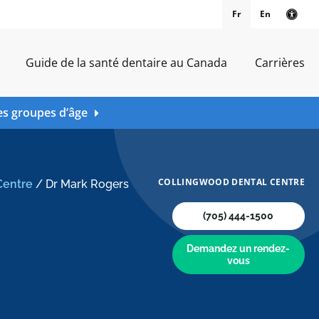
Fr
En
Vers
Guide de la santé dentaire au Canada
Carrières
es groupes d’âge
COLLINGWOOD DENTAL CENTRE
Centre
/
Dr Mark Rogers
(705) 444-1500
Demandez un rendez-
vous