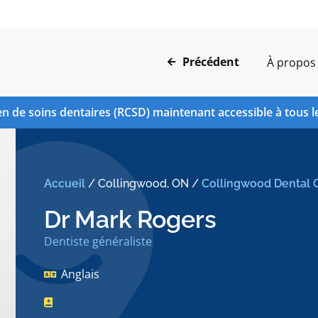
Précédent
À propos
n de soins dentaires (RCSD) maintenant accessible à tous l
Accueil
/
Collingwood, ON
/
Collingwood Dental 
Dr Mark Rogers
Dentiste généraliste
Anglais