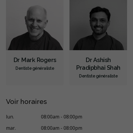
Sédation - protoxyde d'azote
Sédation - orale
Appareils dentaires
Soins dentaires pour enfants
Services esthétiques
Prothèses dentaires
Diagnostique
Endodontie
Chirurgie buccale
Orthodontie
Parodontie
Hygiène préventive et nettoyages
Réparateur
Sédation
Dr Mark Rogers
Dr Ashish
RCSD (Régime canadien de soins dentaires)
Moins
Pradipbhai Shah
Dentiste généraliste
Dentiste généraliste
Voir horaires
lun.
08:00am - 08:00pm
mar.
08:00am - 08:00pm