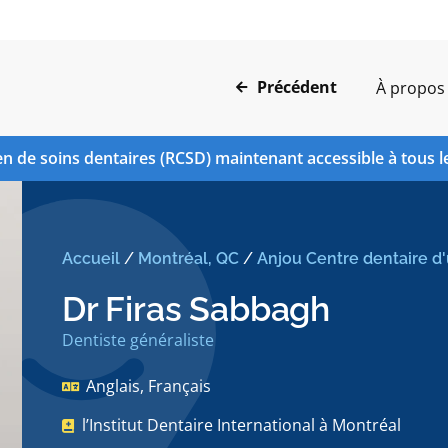
Précédent
À propos
n de soins dentaires (RCSD) maintenant accessible à tous l
Accueil
/
Montréal, QC
/
Anjou Centre dentaire d
Dr Firas Sabbagh
Dentiste généraliste
Anglais, Français
l’Institut Dentaire International à Montréal