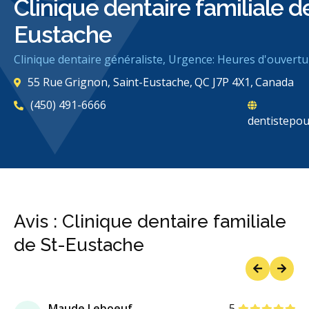
Clinique dentaire familiale d
Eustache
Clinique dentaire généraliste, Urgence: Heures d'ouvertu
55 Rue Grignon, Saint-Eustache, QC J7P 4X1, Canada
(450) 491-6666
dentistepou
Avis : Clinique dentaire familiale
de St-Eustache
Previous
Next
étoiles
étoiles
étoiles
étoil
étoil
Maude Leboeuf
5