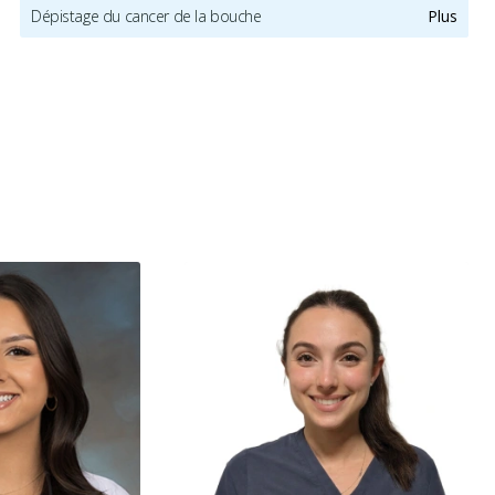
Dépistage du cancer de la bouche
Plus
Radiographies numériques
Urgence durant les heures de clinique
Traitement de canal
Implants dentaires
Extractions de dents et de dents de sagesse
Invisalign
Prévention des maladies des gencives
Examens buccaux
Nettoyages dentaires
Scellants
Couronnes
Obturations
Soins dentaires pour enfants
Services esthétiques
Diagnostique
Urgences
Endodontie
Chirurgie buccale
Orthodontie
Parodontie
Hygiène préventive et nettoyages
Réparateur
RCSD (Régime canadien de soins dentaires)
Moins