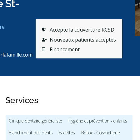
e St-
re
Accepte la couverture RCSD
Nouveaux patients acceptés
Financement
rlafamille.com
Services
Clinique dentaire généraliste
Hygiène et prévention - enfants
Blanchiment des dents
Facettes
Botox - Cosmétique
es
es