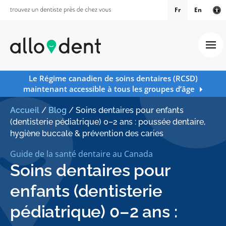
Fr
En
Ve
Ouv
Le Régime canadien de soins dentaires (RCSD)
maintenant accessible à tous les groupes d’âge
Accueil
/
Blog
/
Soins dentaires pour enfants
(dentisterie pédiatrique) 0–2 ans : poussée dentaire,
hygiène buccale & prévention des caries
Guide de la santé dentaire au Canada
Soins dentaires pour
enfants (dentisterie
pédiatrique) 0–2 ans :