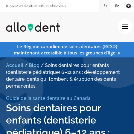
Fr
En
Ve
Ouv
Le Régime canadien de soins dentaires (RCSD)
maintenant accessible à tous les groupes d’âge
Accueil
/
Blog
/
Soins dentaires pour enfants
(dentisterie pédiatrique) 6–12 ans : développement
dentaire, dents qui tombent & éruption des dents
permanentes
Guide de la santé dentaire au Canada
Soins dentaires pour
enfants (dentisterie
pédiatrique) 6–12 ans :